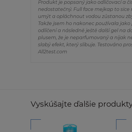
Pokud budete chtí
Produkt je popsaný jako odličovací a či
Obsah, nebo pokud 
nedostatečný. Full face mejkap to sice r
dotaz na
info@lore
umýt a opláchnout vodou zůstanou zbyt
Takže jsem ho nakonec používala jako p
NEZARUČUJ
odlíčení a následně ještě další gel na do
plusem, že je neparfumovaný a nijak n
Stránka a Obsah j
slabý efekt, který slibuje. Testováno pr
ani výlučnou ani v
All2test.com
zákonem obsahujíc
uspokojivé kvality
osoby. L´Oréal dá
nezaručuje, že s
nedostatky budou 
vyloučení ze záru
nevztahují.
Vyskúšajte ďalšie produkty 
L´Oréal nezaruču
chyb, virů, červů 