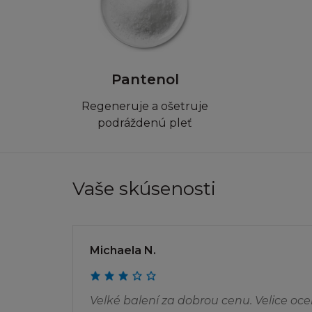
Firma L´Oréal pov
(i) učiníte ne víc
této tištěné ver
(ii) využijete st
Pantenol
(iii) zachováte u 
Regeneruje a ošetruje
s tím, že budete n
podráždenú pleť
Dále není dovoleno
jakékoliv informač
přes počítačovou s
Vaše skúsenosti
stránku, ať přes h
použity k vytvoře
(ani celá, ani její
databázových strá
Michaela N.
SVOLENÍ
Velké balení za dobrou cenu. Velice oc