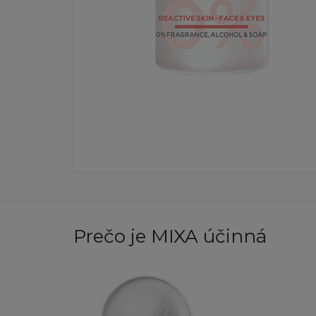
předpisů o autors
Žádná obchodní zn
předchozího píse
žádná vlastnická
Souhlasíte, že bud
nepovolený přístu
Stránka nebo jakýk
LICENCE A S
Prečo je MIXA účinná
Nezískáváte žádná
v souladu s těmit
Pokud není uveden
utajovat, šířit, v
modifikací, přenáš