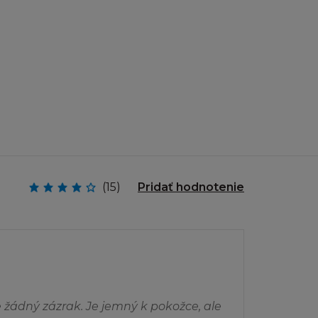
 žádné další kopie
rčnímu účelu, a
utorských právech,
.
o jeho část přes
áním, nebo šířením
y pro jinou
(15)
Pridať hodnotenie
obsažené nesmí být
tránka ukládána
nebo k šíření
ale žádný zázrak. Je jemný k pokožce, ale