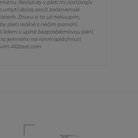
žívat jakýkoliv
měnu. Nečistoty v pleti mi zůstávajív
Oréal, zašlete váš
o umytí občas pocit začervenalé
místech. Znovu si to už nekoupím,
 by pleti reálně s něčím pomohl.
š lidem s úplně bezproblémovou pletí,
xtra jemného na ranní opláchnutí.
jakéhokoliv druhu,
vím All2test.com
příslušným
, prodejnosti,
va nebo práva třetí
žené na Stránce a
ebo že případné
ony nepovolují
e na vás
o nepřítomnost