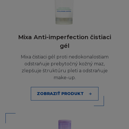
záruky tak, že některé nebo všechny výše
zmíněné výjimky se na vás nevztahují.
L´Oréal nezaručuje kompatibilnost s vaším
počítačovým vybavením nebo nepřítomnost
Mixa Anti-imperfection čistiaci
chyb, virů, červů nebo "Trojských koňů" na
gél
Stránce nebo serveru.
Mixa čistiaci gél proti nedokonalostiam
L´Oréal nemá odpovědnost za škodu
odstraňuje prebytočný kožný maz,
způsobenou těmito škodlivými jevy a kódy.
zlepšuje štruktúru pleti a odstraňuje
make-up.
L´Oréal nenese odpovědnost za Obsah
poskytnutý třetími osobami. L´Oréal také
ZOBRAZIŤ PRODUKT
není odpovědný za spolehlivost nebo stálou
dostupnost telefonních linek a zařízení, které
používáte při připojení ke Stránce.