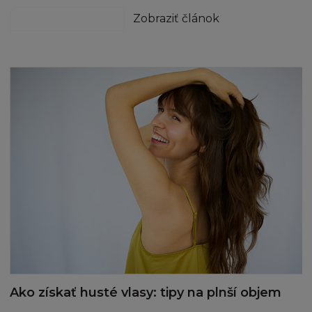
odpovědnost za dodržování místních zákonů
hydratácia a výživa
Zobraziť článok
a předpisů, v případě pochyb vyhledejte
odbornou právnickou radu.
ODŠKODNĚNÍ
Souhlasíte s odškodněním a ochranou
každého L´Oréalu, jeho zaměstnanců,
zástupců, agentů od jakýchkoliv požadavků,
kroků, nároků a dalších postupů vedených
proti L´Oréal, jeho zaměstnancům,
zástupcům a agentům třetí osobou, do té
míry, že takovýto nárok, soudní pře, kroky
nebo další postupy proti L´Oréal, jeho
zaměstancům, zástupcům, dodavatelům
nebo agentům se zakládají nebo vyvstávají v
souvislosti s:
Ako získať husté vlasy: tipy na plnší objem
(i) s vaším užíváním stránky
(ii) vaším porušením smluvních Podmínek