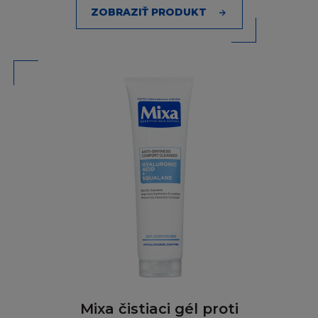
televizním nebo rádiovým vysíláním, nebo
ZOBRAZIŤ PRODUKT
šířením přes počítačovou síť). Není dovoleno
poskytovat jakoukoukoliv část Stránky pro
jinou stránku, ať přes hypertextový odkaz
nebo jinak. Stránka a informace v ní obsažené
nesmí být použity k vytvoření jakéhokoliv
druhu databáze, a stejně tak nesmí být
Stránka ukládána (ani celá, ani její část) do
vámi či třetími osobami zpřístupněných
databází nebo k šíření databázových stránek
obsahujících celou nebo jen část Stránky.
SVOLENÍ
Pokud budete chtít získat informace od firmy
L´Oréal ohledně svolení používat jakýkoliv
Obsah, nebo pokud budete chtít připojit vaši
stránku k oficiální Stránce L´Oréal, zašlete váš
Mixa čistiaci gél proti