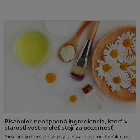
smlouvy, přestupku (včetně nedbalosti) nebo
jinak, přestože je firma L´Oréal informována o
této možnosti. Kogentní ustanovení zákona o
náhradě škody tím nejsou dotčena.
MÍSTNÍ ZÁKONY A NAŘÍZENÍ
Stránka není určena osobě, pokud jí z
jakéhokoliv důvodu není dovoleno
publikování nebo zpřístupnění Stránky. Ti,
kterým je z tohoto titulu přístup zakázán, se
na stránku nesmí připojit.
Firma L´Oréal netvrdí, že jak Stránka tak
Obsah jsou vhodné k používání nebo jsou
Bisabolol: nenápadná ingrediencia, ktorá v
povoleny místními zákony příslušné
starostlivosti o pleť stojí za pozornosť
jurisdikce. Ti, kteří se připojí na stránku tak činí
z vlastního popudu a nesou vlastní
Niektoré kozmetické zložky si získali pozornosť vďaka tomu, že dokážu pokožke poskytnúť jemnú a šetrnú starostlivosť. Jednou z nich je bisabolol – látka známa predovšetkým ako súčasť harmančeka, ktorá sa v modernej kozmetike používa pre svoje upokojujúce vlastnosti.