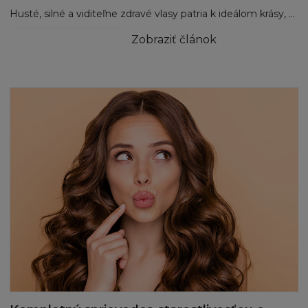
Husté, silné a viditeľne zdravé vlasy patria k ideálom krásy, po ktorých túži väčšina z nás. Ich vzhľad a kvalitu však ovplyvňuje oveľa viac faktorov ako len genetika. Správne zvolená starostlivosť, zloženie produktov aj každodenné návyky môžu celkový dojem výrazne zlepšiť.
(iii) nárokem, vyplývajícím z Vašeho užití
Stránky který:
hydratácia a výživa
Zobraziť článok
(aa) porušuje autorská práva třetí osoby, nebo
jakákoliv osobní práva nebo pozornost
veřejnosti
(bb) je urážlivý nebo hanlivý, nebo jinak
poškozuje třetí osobu
(iv) jakýmkoliv vymazáním, přidáním,
vložením, nebo úpravou, nebo nepovoleným
užitím Stránky,
nebo
(v) jakoukoliv dezinterpretací nebo
porušením prohlášení nebo záruky níže
uvedené.
Ustanovení v této části Podmínek o používání
Stránek zahrnuje také používání Stránky třetí
osobou, pokud taková třetí osoba disponuje