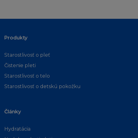
připojit na Stránku.
VZDÁNÍ SE PRÁV
Žádné vzdání se práv vyplývajících z porušení
Produkty
povinnosti dané těmito Podmínkami
společností L'Oréal nepředstavuje vzdání se
Starostlivosť o pleť
jakéhokoli jiného porušení a žádného
zanedbání výkonu nebo dílčího úkonu
Čistenie pleti
firmou L'Oréal jakéhokoliv opravného
Starostlivosť o telo
prostředku představujícího vzdání se práva
Starostlivosť o detskú pokožku
na následném výkonu tohoto nebo jiného
nároku.
ROZHODNÉ PRÁVO A JURISDIKCE
Články
Podmínky podléhají zákonům České
Hydratácia
republiky a strany podléhají jen a pouze