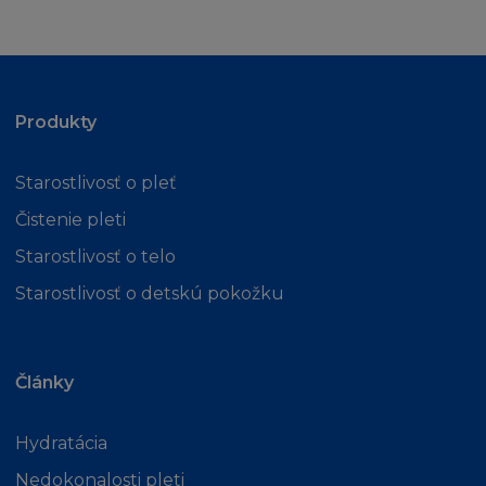
smlouvy, přestupku (včetně nedbalosti) nebo
jinak, přestože je firma L´Oréal informována o
této možnosti. Kogentní ustanovení zákona o
náhradě škody tím nejsou dotčena.
Produkty
MÍSTNÍ ZÁKONY A NAŘÍZENÍ
Starostlivosť o pleť
Stránka není určena osobě, pokud jí z
Čistenie pleti
jakéhokoliv důvodu není dovoleno
publikování nebo zpřístupnění Stránky. Ti,
Starostlivosť o telo
kterým je z tohoto titulu přístup zakázán, se
Starostlivosť o detskú pokožku
na stránku nesmí připojit.
Firma L´Oréal netvrdí, že jak Stránka tak
Články
Obsah jsou vhodné k používání nebo jsou
povoleny místními zákony příslušné
Hydratácia
jurisdikce. Ti, kteří se připojí na stránku tak činí
z vlastního popudu a nesou vlastní
Nedokonalosti pleti