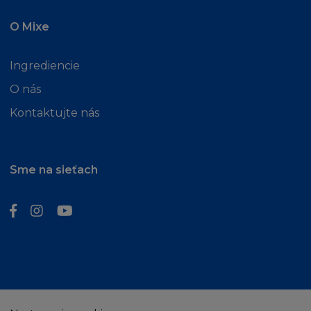
(iii) nárokem, vyplývajícím z Vašeho užití
O Mixe
Stránky který:
(aa) porušuje autorská práva třetí osoby, nebo
jakákoliv osobní práva nebo pozornost
Ingrediencie
veřejnosti
O nás
(bb) je urážlivý nebo hanlivý, nebo jinak
Kontaktujte nás
poškozuje třetí osobu
(iv) jakýmkoliv vymazáním, přidáním,
vložením, nebo úpravou, nebo nepovoleným
užitím Stránky,
Sme na sieťach
nebo
(v) jakoukoliv dezinterpretací nebo
porušením prohlášení nebo záruky níže
uvedené.
Ustanovení v této části Podmínek o používání
Stránek zahrnuje také používání Stránky třetí
osobou, pokud taková třetí osoba disponuje