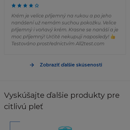
televizním nebo rádiovým vysíláním, nebo
šířením přes počítačovou síť). Není dovoleno
Krém je velice příjemný na rukou a po jeho
poskytovat jakoukoukoliv část Stránky pro
nanášení už nemám suchou pokožku. Velice
jinou stránku, ať přes hypertextový odkaz
příjemný i voňavý krém. Krasne se nanáší a je
nebo jinak. Stránka a informace v ní obsažené
moc příjemný! Určitě nekupuji naposledy!
nesmí být použity k vytvoření jakéhokoliv
Testováno prostřednictvím All2test.com
druhu databáze, a stejně tak nesmí být
Stránka ukládána (ani celá, ani její část) do
vámi či třetími osobami zpřístupněných
Zobraziť ďalšie skúsenosti
databází nebo k šíření databázových stránek
obsahujících celou nebo jen část Stránky.
SVOLENÍ
Vyskúšajte ďalšie produkty pre
Pokud budete chtít získat informace od firmy
citlivú pleť
L´Oréal ohledně svolení používat jakýkoliv
Obsah, nebo pokud budete chtít připojit vaši
stránku k oficiální Stránce L´Oréal, zašlete váš