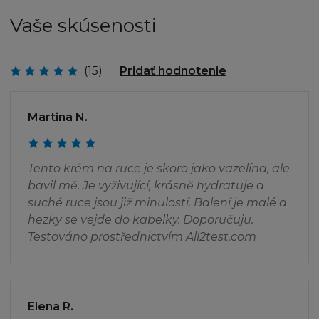
jiným způsobem zneužívat jakoukoliv část
Vaše skúsenosti
Stránky.
Firma L´Oréal povoluje kopírovat informace
(15)
Pridať hodnotenie
pouze za předpokladu že:
(i) učiníte ne více než jednu tištěnou kopii
Martina N.
takovéto informace a pokud již žádné další
kopie této tištěné verze nebudou provedeny
(ii) využijete staženou nebo vytištěnou kopii
Tento krém na ruce je skoro jako vazelína, ale
pouze k osobnímu a nekomerčnímu účelu, a
bavil mě. Je vyživující, krásně hydratuje a
(iii) zachováte u takto pořízené kopie všechna
suché ruce jsou již minulostí. Balení je malé a
prohlášení a informace o autorských právech,
hezky se vejde do kabelky. Doporučuju.
s tím, že budete nadále vázán(a) těmito
Testováno prostřednictvím All2test.com
Podmínkámi v této textaci a znění.
Dále není dovoleno nabízet k prodeji, nebo
prodávat nebo šířit Obsah nebo jeho část přes
Elena R.
jakékoliv informační kanály (včetně šíření