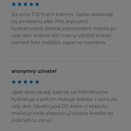
televizním nebo rádiovým vysíláním, nebo
šířením přes počítačovou síť). Není dovoleno
Za mňa TOP krém krémov. Úplne dokonalý
poskytovat jakoukoukoliv část Stránky pro
na zmiešanú pleť. Pleť je pružná,
jinou stránku, ať přes hypertextový odkaz
hydratovaná, žiadne premastené miesta po
nebo jinak. Stránka a informace v ní obsažené
celý deň. Krásne drží matný vzhľad. A stačí
nesmí být použity k vytvoření jakéhokoliv
naniesť fakt máličko, super sa rozotiera.
druhu databáze, a stejně tak nesmí být
Stránka ukládána (ani celá, ani její část) do
vámi či třetími osobami zpřístupněných
databází nebo k šíření databázových stránek
anonymný užívateľ
obsahujících celou nebo jen část Stránky.
SVOLENÍ
Opet dalsi skvely kremik od MIXY!Krasne
hydratuje a pritom matuje lesklou T-zonu po
Pokud budete chtít získat informace od firmy
cely den. Idealni pod DD krem ci klasicky
L´Oréal ohledně svolení používat jakýkoliv
makeup.Vrele doporucuji.Vysoka kvalita za
Obsah, nebo pokud budete chtít připojit vaši
prijatelnou cenu!
stránku k oficiální Stránce L´Oréal, zašlete váš