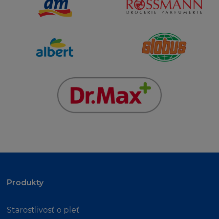
smlouvy, přestupku (včetně nedbalosti) nebo
jinak, přestože je firma L´Oréal informována o
této možnosti. Kogentní ustanovení zákona o
náhradě škody tím nejsou dotčena.
MÍSTNÍ ZÁKONY A NAŘÍZENÍ
Stránka není určena osobě, pokud jí z
jakéhokoliv důvodu není dovoleno
publikování nebo zpřístupnění Stránky. Ti,
kterým je z tohoto titulu přístup zakázán, se
na stránku nesmí připojit.
Firma L´Oréal netvrdí, že jak Stránka tak
Obsah jsou vhodné k používání nebo jsou
Produkty
povoleny místními zákony příslušné
jurisdikce. Ti, kteří se připojí na stránku tak činí
Starostlivosť o pleť
z vlastního popudu a nesou vlastní