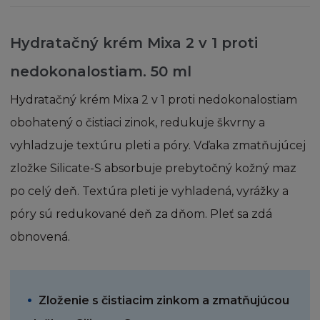
a pod správou firmy L´Oréal tak zároveň
obsah ve vlastnictví a pod správou třetích
Tehotenstvo a dieťa
osob s oprávněním od firmy L´Oréal.
Hydratačný krém Mixa 2 v 1 proti
Jednotlivé články, zprávy a další části, které
nedokonalostiam.
50 ml
vytvářejí stránku, mohou být chráněny
autorskými právy. Souhlasíte s dodržováním
Hydratačný krém Mixa 2 v 1 proti nedokonalostiam
všech příslušných autorských práv a všech
obohatený o čistiaci zinok, redukuje škvrny a
souvisejících právních předpisů o autorských
právech nebo s omezeními obsaženými na
vyhladzuje textúru pleti a póry. Vďaka zmatňujúcej
této Stránce.
zložke Silicate-S absorbuje prebytočný kožný maz
po celý deň. Textúra pleti je vyhladená, vyrážky a
Žádná obchodní značka ani obchodní název
póry sú redukované deň za dňom. Pleť sa zdá
firmy L´Oréal nesmí být použity bez
předchozího písemného souhlasu firmy L
obnovená.
´Oréal a zároveň berete na vědomí, že
nemáte žádná vlastnická práva k těmto
značkám a obchodním názvům.
Zloženie s čistiacim zinkom a zmatňujúcou