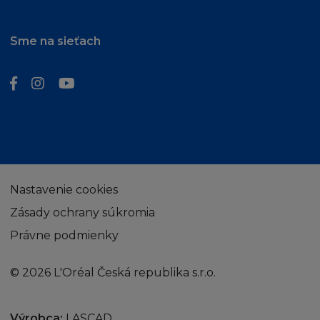
přístupem na Stránky s využitím vašeho
počítače.
Sme na sieťach
Souhlasíte, že L'Oréal, jeho zaměstnancům,
zástupcům a prostředníkům firmy L´Oréal
uhradíte jakékoliv a všechny výdaje,
odškodnění a náklady (včetně příslušných
soudních poplatků) jim přisouzené nebo jinak
přivozené v souvislosti s nebo z nároků, žaloby,
opatření nebo kroků třetí osoby
přisouditelným takovémuto nároku třetí
Nastavenie cookies
osobou.
Zásady ochrany súkromia
Právne podmienky
UKONČENÍ
© 2026 L'Oréal Česká republika s.r.o.
Buď vy nebo L´Oréal můžete kdykoliv
odstoupit od těchto Podmínek bez uvedení
důvodů. Pokud L´Oréal odstoupí od těchto
Výrobca:
LASCAD