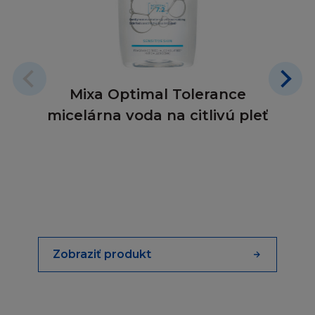
záruky tak, že některé nebo všechny výše
zmíněné výjimky se na vás nevztahují.
L´Oréal nezaručuje kompatibilnost s vaším
počítačovým vybavením nebo nepřítomnost
Mixa Optimal Tolerance
chyb, virů, červů nebo "Trojských koňů" na
micelárna voda na citlivú pleť
Stránce nebo serveru.
L´Oréal nemá odpovědnost za škodu
způsobenou těmito škodlivými jevy a kódy.
L´Oréal nenese odpovědnost za Obsah
poskytnutý třetími osobami. L´Oréal také
není odpovědný za spolehlivost nebo stálou
Zobraziť produkt
dostupnost telefonních linek a zařízení, které
používáte při připojení ke Stránce.