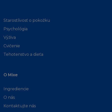
(iii) nárokem, vyplývajícím z Vašeho užití
Stránky který:
(aa) porušuje autorská práva třetí osoby, nebo
Starostlivosť o pokožku
jakákoliv osobní práva nebo pozornost
Psychológia
veřejnosti
(bb) je urážlivý nebo hanlivý, nebo jinak
Výživa
poškozuje třetí osobu
Cvičenie
(iv) jakýmkoliv vymazáním, přidáním,
vložením, nebo úpravou, nebo nepovoleným
Tehotenstvo a dieťa
užitím Stránky,
nebo
(v) jakoukoliv dezinterpretací nebo
O Mixe
porušením prohlášení nebo záruky níže
uvedené.
Ingrediencie
O nás
Ustanovení v této části Podmínek o používání
Stránek zahrnuje také používání Stránky třetí
Kontaktujte nás
osobou, pokud taková třetí osoba disponuje