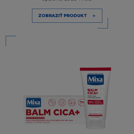
jiným způsobem zneužívat jakoukoliv část
Stránky.
ZOBRAZIŤ PRODUKT
Firma L´Oréal povoluje kopírovat informace
pouze za předpokladu že:
(i) učiníte ne více než jednu tištěnou kopii
takovéto informace a pokud již žádné další
kopie této tištěné verze nebudou provedeny
(ii) využijete staženou nebo vytištěnou kopii
pouze k osobnímu a nekomerčnímu účelu, a
(iii) zachováte u takto pořízené kopie všechna
prohlášení a informace o autorských právech,
s tím, že budete nadále vázán(a) těmito
Podmínkámi v této textaci a znění.
Dále není dovoleno nabízet k prodeji, nebo
prodávat nebo šířit Obsah nebo jeho část přes
jakékoliv informační kanály (včetně šíření