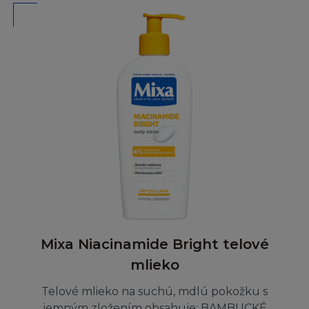
přístupem na Stránky s využitím vašeho
počítače.
Souhlasíte, že L'Oréal, jeho zaměstnancům,
zástupcům a prostředníkům firmy L´Oréal
uhradíte jakékoliv a všechny výdaje,
odškodnění a náklady (včetně příslušných
soudních poplatků) jim přisouzené nebo jinak
přivozené v souvislosti s nebo z nároků, žaloby,
opatření nebo kroků třetí osoby
přisouditelným takovémuto nároku třetí
osobou.
UKONČENÍ
Mixa Niacinamide Bright telové
mlieko
Buď vy nebo L´Oréal můžete kdykoliv
odstoupit od těchto Podmínek bez uvedení
Telové mlieko na suchú, mdlú pokožku s
důvodů. Pokud L´Oréal odstoupí od těchto
jemným zložením obsahuje: BAMBUCKÉ