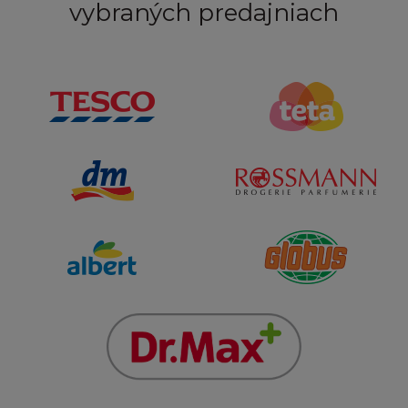
soudní moci českých soudů.
vybraných predajniach