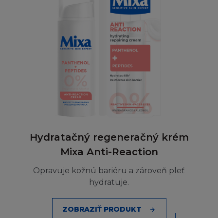
záruky tak, že některé nebo všechny výše
zmíněné výjimky se na vás nevztahují.
L´Oréal nezaručuje kompatibilnost s vaším
počítačovým vybavením nebo nepřítomnost
chyb, virů, červů nebo "Trojských koňů" na
Stránce nebo serveru.
L´Oréal nemá odpovědnost za škodu
způsobenou těmito škodlivými jevy a kódy.
Hydratačný regeneračný krém
L´Oréal nenese odpovědnost za Obsah
Mixa Anti-Reaction
poskytnutý třetími osobami. L´Oréal také
není odpovědný za spolehlivost nebo stálou
Opravuje kožnú bariéru a zároveň pleť
dostupnost telefonních linek a zařízení, které
hydratuje.
používáte při připojení ke Stránce.
ZOBRAZIŤ PRODUKT