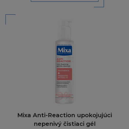
Tyto podmínky neovlivňují vaše zákonná
práva nebo vaše nároky jako spotřebitele.
OMEZENÍ ODPOVĚDNOSTI
Berete na vědomí a souhlasíte, že Vaše využití
Stránky, včetně jejího Obsahu, je pouze na
Vaše vlastní nebezpečí. V případě, že
nebudete se Stránkou, Podmínkami, či
Obsahem spokojeni, doporučujeme přerušit
užívání Stránky.
V případě podvodu a osobní újmy nebo smrti
do míry, která vyústila z nedbalosti L´Oréal,
nebude v žádném případě firma L´Oréal
odpovídat ani vám, ani třetí osobě za přímé,
zvláštní, nepřímé, náhodné nebo nešťastné
Mixa Anti-Reaction upokojujúci
poškození, škodu nebo ušlý zisku, nebo za
nepenivý čistiaci gél
jakoukoliv jinou ztrátu ať z pohledu záruky,