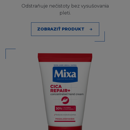
smlouvy, přestupku (včetně nedbalosti) nebo
Odstraňuje nečistoty bez vysušovania
jinak, přestože je firma L´Oréal informována o
pleti.
této možnosti. Kogentní ustanovení zákona o
náhradě škody tím nejsou dotčena.
ZOBRAZIŤ PRODUKT
MÍSTNÍ ZÁKONY A NAŘÍZENÍ
Stránka není určena osobě, pokud jí z
jakéhokoliv důvodu není dovoleno
publikování nebo zpřístupnění Stránky. Ti,
kterým je z tohoto titulu přístup zakázán, se
na stránku nesmí připojit.
Firma L´Oréal netvrdí, že jak Stránka tak
Obsah jsou vhodné k používání nebo jsou
povoleny místními zákony příslušné
jurisdikce. Ti, kteří se připojí na stránku tak činí
z vlastního popudu a nesou vlastní