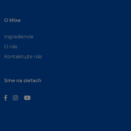
odpovědnost za dodržování místních zákonů
a předpisů, v případě pochyb vyhledejte
odbornou právnickou radu.
O Mixe
ODŠKODNĚNÍ
Ingrediencie
Souhlasíte s odškodněním a ochranou
O nás
každého L´Oréalu, jeho zaměstnanců,
Kontaktujte nás
zástupců, agentů od jakýchkoliv požadavků,
kroků, nároků a dalších postupů vedených
proti L´Oréal, jeho zaměstnancům,
Sme na sieťach
zástupcům a agentům třetí osobou, do té
míry, že takovýto nárok, soudní pře, kroky
nebo další postupy proti L´Oréal, jeho
zaměstancům, zástupcům, dodavatelům
nebo agentům se zakládají nebo vyvstávají v
souvislosti s:
(i) s vaším užíváním stránky
(ii) vaším porušením smluvních Podmínek