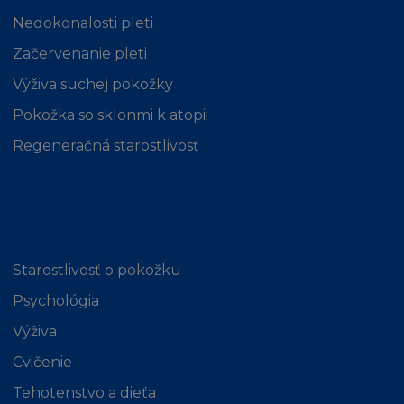
smlouvy, přestupku (včetně nedbalosti) nebo
Nedokonalosti pleti
jinak, přestože je firma L´Oréal informována o
Začervenanie pleti
této možnosti. Kogentní ustanovení zákona o
náhradě škody tím nejsou dotčena.
Výživa suchej pokožky
Pokožka so sklonmi k atopii
MÍSTNÍ ZÁKONY A NAŘÍZENÍ
Regeneračná starostlivosť
Stránka není určena osobě, pokud jí z
jakéhokoliv důvodu není dovoleno
publikování nebo zpřístupnění Stránky. Ti,
kterým je z tohoto titulu přístup zakázán, se
na stránku nesmí připojit.
Starostlivosť o pokožku
Psychológia
Firma L´Oréal netvrdí, že jak Stránka tak
Obsah jsou vhodné k používání nebo jsou
Výživa
povoleny místními zákony příslušné
Cvičenie
jurisdikce. Ti, kteří se připojí na stránku tak činí
Tehotenstvo a dieťa
z vlastního popudu a nesou vlastní