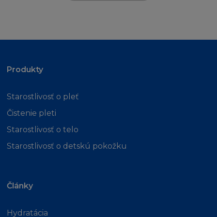
Tyto podmínky neovlivňují vaše zákonná
práva nebo vaše nároky jako spotřebitele.
OMEZENÍ ODPOVĚDNOSTI
Berete na vědomí a souhlasíte, že Vaše využití
Produkty
Stránky, včetně jejího Obsahu, je pouze na
Vaše vlastní nebezpečí. V případě, že
nebudete se Stránkou, Podmínkami, či
Starostlivosť o pleť
Obsahem spokojeni, doporučujeme přerušit
Čistenie pleti
užívání Stránky.
Starostlivosť o telo
V případě podvodu a osobní újmy nebo smrti
Starostlivosť o detskú pokožku
do míry, která vyústila z nedbalosti L´Oréal,
nebude v žádném případě firma L´Oréal
odpovídat ani vám, ani třetí osobě za přímé,
Články
zvláštní, nepřímé, náhodné nebo nešťastné
poškození, škodu nebo ušlý zisku, nebo za
Hydratácia
jakoukoliv jinou ztrátu ať z pohledu záruky,