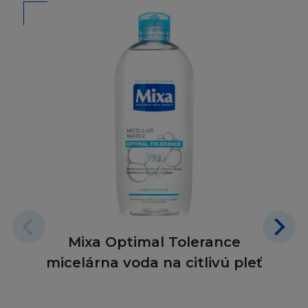
televizním nebo rádiovým vysíláním, nebo
šířením přes počítačovou síť). Není dovoleno
poskytovat jakoukoukoliv část Stránky pro
jinou stránku, ať přes hypertextový odkaz
nebo jinak. Stránka a informace v ní obsažené
nesmí být použity k vytvoření jakéhokoliv
druhu databáze, a stejně tak nesmí být
Stránka ukládána (ani celá, ani její část) do
vámi či třetími osobami zpřístupněných
databází nebo k šíření databázových stránek
obsahujících celou nebo jen část Stránky.
SVOLENÍ
Mixa Optimal Tolerance
Pokud budete chtít získat informace od firmy
L´Oréal ohledně svolení používat jakýkoliv
micelárna voda na citlivú pleť
Obsah, nebo pokud budete chtít připojit vaši
stránku k oficiální Stránce L´Oréal, zašlete váš