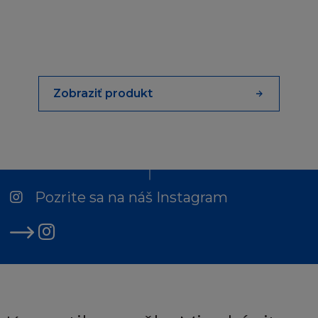
dotaz na
info@loreal.sk
NEZARUČUJEME
Stránka a Obsah jsou poskytovány "jak jsou" a
nezahrnují žádnou záruku jakéhokoliv
Zobraziť produkt
druhu, ani výlučnou ani vyplývající z Obsahu,
do plné výše povolené ve shodě s příslušným
zákonem obsahujícím (mimo jiné) vyloučení
ze záruky vlastnického nároku, prodejnosti,
uspokojivé kvality, vhodnosti pro daný účel a
neporušení vlastnického práva nebo práva
Pozrite sa na náš Instagram
třetí osoby. L´Oréal dále nepřijímá
zodpovědnost nebo závazek za funkce
obsažené na Stránce a nezaručuje, že stránka
bude fungovat nepřerušovaně nebo
bezchybně, nebo že případné nedostatky
budou opraveny. Vezměte, prosím, na vědomí,
že některé zákony nepovolují vyloučení ze