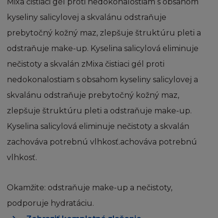
Mixa čistiaci gél proti nedokonalostiam s obsahom
a pod správou firmy L´Oréal tak zároveň
obsah ve vlastnictví a pod správou třetích
kyseliny salicylovej a skvalánu odstraňuje
Tehotenstvo a dieťa
osob s oprávněním od firmy L´Oréal.
prebytočný kožný maz, zlepšuje štruktúru pleti a
Jednotlivé články, zprávy a další části, které
odstraňuje make-up. Kyselina salicylová eliminuje
vytvářejí stránku, mohou být chráněny
autorskými právy. Souhlasíte s dodržováním
nečistoty a skvalán zMixa čistiaci gél proti
všech příslušných autorských práv a všech
nedokonalostiam s obsahom kyseliny salicylovej a
souvisejících právních předpisů o autorských
skvalánu odstraňuje prebytočný kožný maz,
právech nebo s omezeními obsaženými na
této Stránce.
zlepšuje štruktúru pleti a odstraňuje make-up.
Kyselina salicylová eliminuje nečistoty a skvalán
Žádná obchodní značka ani obchodní název
zachováva potrebnú vlhkosť.achováva potrebnú
firmy L´Oréal nesmí být použity bez
vlhkosť.
předchozího písemného souhlasu firmy L
´Oréal a zároveň berete na vědomí, že
nemáte žádná vlastnická práva k těmto
Okamžite: odstraňuje make-up a nečistoty,
značkám a obchodním názvům.
podporuje hydratáciu.