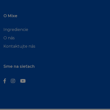
této možnosti. Kogentní ustanovení zákona o
náhradě škody tím nejsou dotčena.
O Mixe
MÍSTNÍ ZÁKONY A NAŘÍZENÍ
Ingrediencie
Stránka není určena osobě, pokud jí z
O nás
jakéhokoliv důvodu není dovoleno publikování
Kontaktujte nás
nebo zpřístupnění Stránky. Ti, kterým je z
tohoto titulu přístup zakázán, se na stránku
nesmí připojit.
Sme na sieťach
Firma L´Oréal netvrdí, že jak Stránka tak
Obsah jsou vhodné k používání nebo jsou
povoleny místními zákony příslušné jurisdikce.
Ti, kteří se připojí na stránku tak činí z vlastního
popudu a nesou vlastní odpovědnost za
dodržování místních zákonů a předpisů, v
případě pochyb vyhledejte odbornou