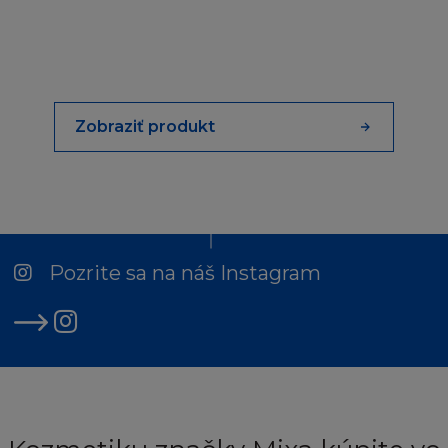
poskytovat jakoukoukoliv část Stránky pro
jinou stránku, ať přes hypertextový odkaz nebo
jinak. Stránka a informace v ní obsažené nesmí
být použity k vytvoření jakéhokoliv druhu
databáze, a stejně tak nesmí být Stránka
Zobraziť produkt
ukládána (ani celá, ani její část) do vámi či
třetími osobami zpřístupněných databází nebo
k šíření databázových stránek obsahujících
celou nebo jen část Stránky.
SVOLENÍ
Pozrite sa na náš Instagram
Pokud budete chtít získat informace od firmy
L´Oréal ohledně svolení používat jakýkoliv
Obsah, nebo pokud budete chtít připojit vaši
stránku k oficiální Stránce L´Oréal, zašlete váš
dotaz na
info@loreal.sk