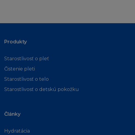
L´Oréal nezaručuje kompatibilnost s vaším
počítačovým vybavením nebo nepřítomnost
chyb, virů, červů nebo "Trojských koňů" na
Stránce nebo serveru.
Produkty
L´Oréal nemá odpovědnost za škodu
Starostlivosť o pleť
způsobenou těmito škodlivými jevy a kódy.
Čistenie pleti
L´Oréal nenese odpovědnost za Obsah
Starostlivosť o telo
poskytnutý třetími osobami. L´Oréal také není
Starostlivosť o detskú pokožku
odpovědný za spolehlivost nebo stálou
dostupnost telefonních linek a zařízení, které
používáte při připojení ke Stránce.
Články
Tyto podmínky neovlivňují vaše zákonná práva
nebo vaše nároky jako spotřebitele.
Hydratácia