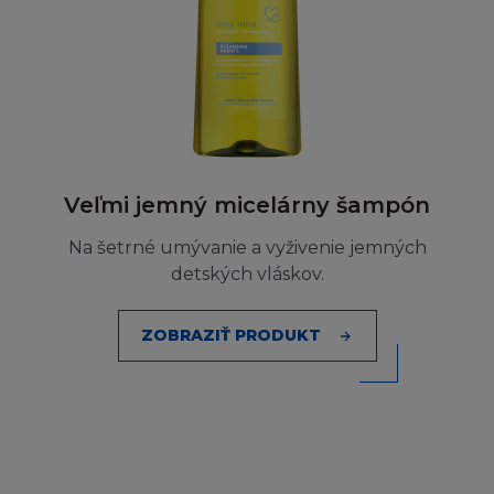
smlouvy, přestupku (včetně nedbalosti) nebo
jinak, přestože je firma L´Oréal informována o
této možnosti. Kogentní ustanovení zákona o
náhradě škody tím nejsou dotčena.
MÍSTNÍ ZÁKONY A NAŘÍZENÍ
Veľmi jemný micelárny šampón
Stránka není určena osobě, pokud jí z
jakéhokoliv důvodu není dovoleno
Na šetrné umývanie a vyživenie jemných
publikování nebo zpřístupnění Stránky. Ti,
detských vláskov.
kterým je z tohoto titulu přístup zakázán, se
na stránku nesmí připojit.
ZOBRAZIŤ PRODUKT
Firma L´Oréal netvrdí, že jak Stránka tak
Obsah jsou vhodné k používání nebo jsou
povoleny místními zákony příslušné
jurisdikce. Ti, kteří se připojí na stránku tak činí
z vlastního popudu a nesou vlastní