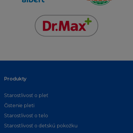
přístupem na Stránky s využitím vašeho
počítače.
Souhlasíte, že L'Oréal, jeho zaměstnancům,
zástupcům a prostředníkům firmy L´Oréal
uhradíte jakékoliv a všechny výdaje,
odškodnění a náklady (včetně příslušných
soudních poplatků) jim přisouzené nebo jinak
přivozené v souvislosti s nebo z nároků, žaloby,
opatření nebo kroků třetí osoby
přisouditelným takovémuto nároku třetí
Produkty
osobou.
Starostlivosť o pleť
UKONČENÍ
Čistenie pleti
Buď vy nebo L´Oréal můžete kdykoliv
Starostlivosť o telo
odstoupit od těchto Podmínek bez uvedení
Starostlivosť o detskú pokožku
důvodů. Pokud L´Oréal odstoupí od těchto