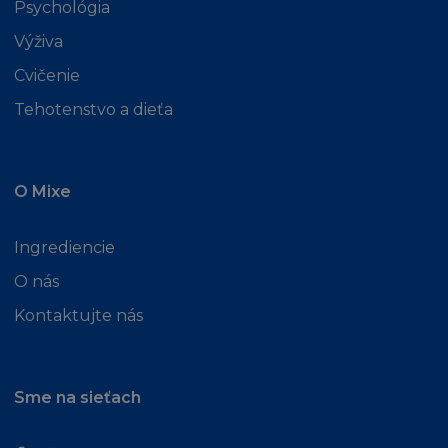
Psychológia
připojit na Stránku.
Výživa
VZDÁNÍ SE PRÁV
Cvičenie
Tehotenstvo a dieťa
Žádné vzdání se práv vyplývajících z porušení
povinnosti dané těmito Podmínkami
společností L'Oréal nepředstavuje vzdání se
jakéhokoli jiného porušení a žádného
O Mixe
zanedbání výkonu nebo dílčího úkonu
firmou L'Oréal jakéhokoliv opravného
Ingrediencie
prostředku představujícího vzdání se práva
na následném výkonu tohoto nebo jiného
O nás
nároku.
Kontaktujte nás
ROZHODNÉ PRÁVO A JURISDIKCE
Sme na sieťach
Podmínky podléhají zákonům České
republiky a strany podléhají jen a pouze