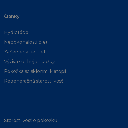
Podmínek, pak vás bude informovat zasláním
mailu na vaši adresu, kterou jste poskytli při
vaší registraci, a bude se mít za to, že jste
Články
zprávu obdrželi do jedné hodiny po odeslání.
Odstoupení nabyde platnosti v tuto dobu. Je
Hydratácia
vaší povinností informovat nás o jakékoliv
Nedokonalosti pleti
změně vaší emailové adresy. V případě vašeho
odstoupení od Podmínek, zašlete email na
Začervenanie pleti
adresu
info@loreal.sk
. Při ukončení máte
Výživa suchej pokožky
povinnost zničit Obsah a kopie z něho
plynoucí.
Pokožka so sklonmi k atopii
Regeneračná starostlivosť
ZMĚNY NA STRÁNKÁCH
Souhlasíte, že firma L´Oréal disponuje
právem změnit obsah nebo technické údaje v
jakémkoliv měřítku a kdykoliv z vlastního
popudu. Dále souhlasíte, že takovéto změny
Starostlivosť o pokožku
mohou znamenat, že se nebudete moci