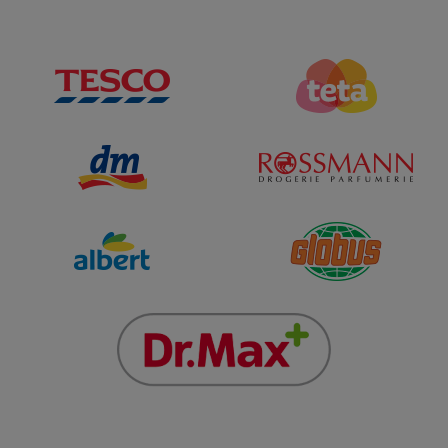
této možnosti. Kogentní ustanovení zákona o
náhradě škody tím nejsou dotčena.
MÍSTNÍ ZÁKONY A NAŘÍZENÍ
Stránka není určena osobě, pokud jí z
jakéhokoliv důvodu není dovoleno publikování
nebo zpřístupnění Stránky. Ti, kterým je z
tohoto titulu přístup zakázán, se na stránku
nesmí připojit.
Firma L´Oréal netvrdí, že jak Stránka tak
Obsah jsou vhodné k používání nebo jsou
povoleny místními zákony příslušné jurisdikce.
Ti, kteří se připojí na stránku tak činí z vlastního
popudu a nesou vlastní odpovědnost za
dodržování místních zákonů a předpisů, v
případě pochyb vyhledejte odbornou