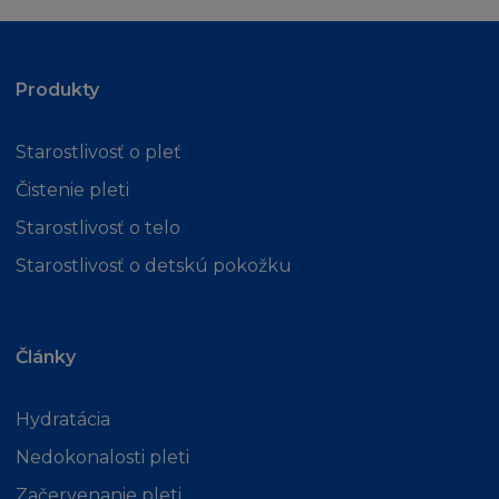
právnickou radu.
ODŠKODNĚNÍ
Produkty
Souhlasíte s odškodněním a ochranou
každého L´Oréalu, jeho zaměstnanců,
Starostlivosť o pleť
zástupců, agentů od jakýchkoliv požadavků,
Čistenie pleti
kroků, nároků a dalších postupů vedených
Starostlivosť o telo
proti L´Oréal, jeho zaměstnancům, zástupcům
a agentům třetí osobou, do té míry, že takovýto
Starostlivosť o detskú pokožku
nárok, soudní pře, kroky nebo další postupy
proti L´Oréal, jeho zaměstancům, zástupcům,
dodavatelům nebo agentům se zakládají nebo
Články
vyvstávají v souvislosti s:
(i) s vaším užíváním stránky
(ii) vaším porušením smluvních Podmínek
Hydratácia
(iii) nárokem, vyplývajícím z Vašeho užití
Nedokonalosti pleti
Stránky který:
Začervenanie pleti
(aa) porušuje autorská práva třetí osoby, nebo