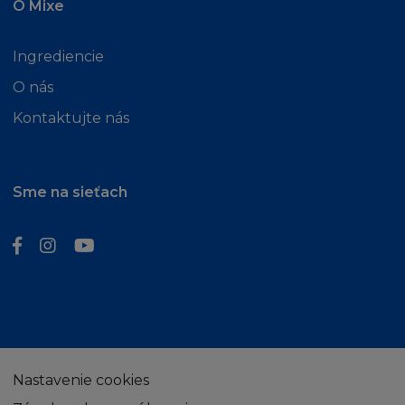
O Mixe
zástupcům a prostředníkům firmy L´Oréal
uhradíte jakékoliv a všechny výdaje,
Ingrediencie
odškodnění a náklady (včetně příslušných
soudních poplatků) jim přisouzené nebo jinak
O nás
přivozené v souvislosti s nebo z nároků, žaloby,
Kontaktujte nás
opatření nebo kroků třetí osoby
přisouditelným takovémuto nároku třetí
osobou.
Sme na sieťach
UKONČENÍ
Buď vy nebo L´Oréal můžete kdykoliv
odstoupit od těchto Podmínek bez uvedení
důvodů. Pokud L´Oréal odstoupí od těchto
Podmínek, pak vás bude informovat zasláním
mailu na vaši adresu, kterou jste poskytli při
vaší registraci, a bude se mít za to, že jste
Nastavenie cookies
zprávu obdrželi do jedné hodiny po odeslání.