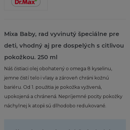
ve vlastnictví a pod správou třetích osob s
oprávněním od firmy L´Oréal. Jednotlivé
Tehotenstvo a dieťa
články, zprávy a další části, které vytvářejí
stránku, mohou být chráněny autorskými
právy. Souhlasíte s dodržováním všech
Mixa Baby, rad vyvinutý špeciálne pre
příslušných autorských práv a všech
souvisejících právních předpisů o autorských
deti, vhodný aj pre dospelých s citlivou
právech nebo s omezeními obsaženými na této
pokožkou.
250 ml
Stránce.
Náš čistiaci olej obohatený o omega 8 kyselinu,
Žádná obchodní značka ani obchodní název
jemne čistí telo i vlasy a zároveň chráni kožnú
firmy L´Oréal nesmí být použity bez
bariéru. Od 1. použitia je pokožka vyživená,
předchozího písemného souhlasu firmy L
´Oréal a zároveň berete na vědomí, že nemáte
upokojená a chránená. Nepríjemné pocity pokožky
žádná vlastnická práva k těmto značkám a
náchylnej k atopii sú dlhodobo redukované.
obchodním názvům.
Souhlasíte, že budete písemně informovat