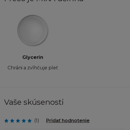
poskytovat jakoukoukoliv část Stránky pro
jinou stránku, ať přes hypertextový odkaz nebo
jinak. Stránka a informace v ní obsažené nesmí
být použity k vytvoření jakéhokoliv druhu
databáze, a stejně tak nesmí být Stránka
ukládána (ani celá, ani její část) do vámi či
třetími osobami zpřístupněných databází nebo
k šíření databázových stránek obsahujících
Glycerín
celou nebo jen část Stránky.
Chráni a zvlhčuje pleť
SVOLENÍ
Pokud budete chtít získat informace od firmy
L´Oréal ohledně svolení používat jakýkoliv
Vaše skúsenosti
Obsah, nebo pokud budete chtít připojit vaši
stránku k oficiální Stránce L´Oréal, zašlete váš
dotaz na
info@loreal.sk
(1)
Pridať hodnotenie