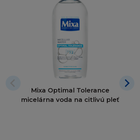
L´Oréal nezaručuje kompatibilnost s vaším
počítačovým vybavením nebo nepřítomnost
chyb, virů, červů nebo "Trojských koňů" na
Stránce nebo serveru.
L´Oréal nemá odpovědnost za škodu
způsobenou těmito škodlivými jevy a kódy.
L´Oréal nenese odpovědnost za Obsah
poskytnutý třetími osobami. L´Oréal také není
Mixa Optimal Tolerance
odpovědný za spolehlivost nebo stálou
micelárna voda na citlivú pleť
dostupnost telefonních linek a zařízení, které
používáte při připojení ke Stránce.
Tyto podmínky neovlivňují vaše zákonná práva
nebo vaše nároky jako spotřebitele.