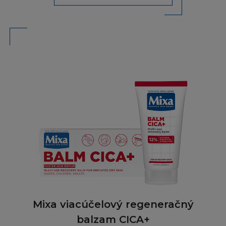
televizním nebo rádiovým vysíláním, nebo
šířením přes počítačovou síť). Není dovoleno
poskytovat jakoukoukoliv část Stránky pro
jinou stránku, ať přes hypertextový odkaz
nebo jinak. Stránka a informace v ní obsažené
nesmí být použity k vytvoření jakéhokoliv
druhu databáze, a stejně tak nesmí být
Stránka ukládána (ani celá, ani její část) do
vámi či třetími osobami zpřístupněných
databází nebo k šíření databázových stránek
obsahujících celou nebo jen část Stránky.
SVOLENÍ
Pokud budete chtít získat informace od firmy
L´Oréal ohledně svolení používat jakýkoliv
Obsah, nebo pokud budete chtít připojit vaši
Mixa viacúčelový regeneračný
stránku k oficiální Stránce L´Oréal, zašlete váš
balzam CICA+