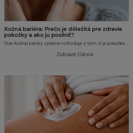
Kožná bariéra: Prečo je dôležitá pre zdravie
pokožky a ako ju posilniť?
Stav kožnej bariéry výrazne rozhoduje o tom, či je pokožka hydratovaná, pokojná a odolná alebo, naopak, citlivá, suchá a zľahka podráždená. Dobrou správou je, že jej kondíciu môžete ovplyvniť aj bez zložitej rutiny. Často stačí zopár správne nastavených krokov a dobre zvolené zložky.
hydratácia a výživa
Zobraziť článok