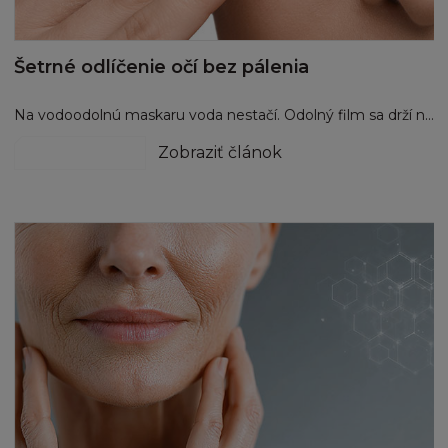
soudní moci českých soudů.
Šetrné odlíčenie očí bez pálenia
Na vodoodolnú maskaru voda nestačí. Odolný film sa drží na riasach, až kým ho niečo „nepovolí“. Dvojfázový odličovač tento film pomáha uvoľniť bez zbytočného trenia. Ďalšia kľúčová vec je trpezlivosť: tampón na zavreté oko len priložte a počkajte približne 10 – 20 sekúnd. Nakoniec zotierajte jemne nadol a von.
odlíčenie pleti
Zobraziť článok