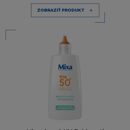
odpovědnost za dodržování místních zákonů
ZOBRAZIŤ PRODUKT
a předpisů, v případě pochyb vyhledejte
odbornou právnickou radu.
ODŠKODNĚNÍ
Souhlasíte s odškodněním a ochranou
každého L´Oréalu, jeho zaměstnanců,
zástupců, agentů od jakýchkoliv požadavků,
kroků, nároků a dalších postupů vedených
proti L´Oréal, jeho zaměstnancům,
zástupcům a agentům třetí osobou, do té
míry, že takovýto nárok, soudní pře, kroky
nebo další postupy proti L´Oréal, jeho
zaměstancům, zástupcům, dodavatelům
nebo agentům se zakládají nebo vyvstávají v
souvislosti s:
(i) s vaším užíváním stránky
(ii) vaším porušením smluvních Podmínek