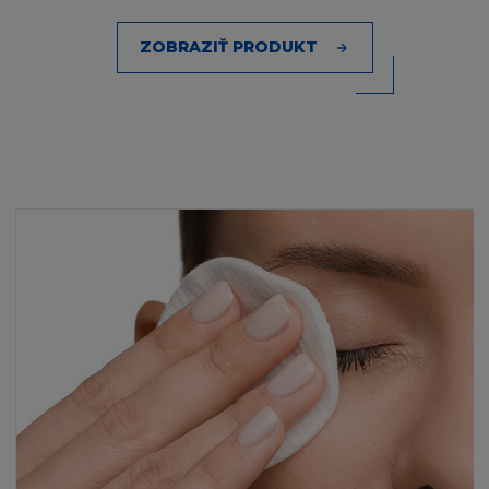
připojit na Stránku.
ZOBRAZIŤ PRODUKT
VZDÁNÍ SE PRÁV
Žádné vzdání se práv vyplývajících z porušení
povinnosti dané těmito Podmínkami
společností L'Oréal nepředstavuje vzdání se
jakéhokoli jiného porušení a žádného
zanedbání výkonu nebo dílčího úkonu
firmou L'Oréal jakéhokoliv opravného
prostředku představujícího vzdání se práva
na následném výkonu tohoto nebo jiného
nároku.
ROZHODNÉ PRÁVO A JURISDIKCE
Podmínky podléhají zákonům České
republiky a strany podléhají jen a pouze