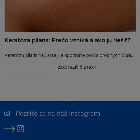
Keratóza pilaris: Prečo vzniká a ako ju riešiť?
Keratózu pilaris najčastejšie spoznáte podľa drobných pupienkov na pažiach, stehnách alebo zadku, ktoré pripomínajú kuraciu kožu. Nejde o ochorenie, alergiu ani o prejav zlej starostlivosti, ale o narušenú rovnováhu v prirodzenom obnovovacom cykle pokožky.
začervenaná pleť
Zobraziť článok
Pozrite sa na náš Instagram