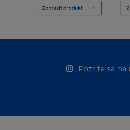
jakoukoliv jinou z
Zobraziť produkt
Z
jinak, přestože je
náhradě škody tím
MÍSTNÍ ZÁKO
Stránka není urče
zpřístupnění Strán
připojit.
Pozrite sa na
Firma L´Oréal net
povoleny místními z
vlastního popudu 
případě pochyb v
ODŠKODNĚN
Souhlasíte s odš