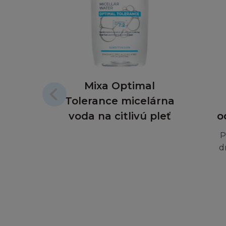
L´Oréal nemá odpo
L´Oréal nenese od
odpovědný za spole
používáte při přip
Mixa Optimal
Tyto podmínky neo
Tolerance micelárna
voda na citlivú pleť
o
OMEZENÍ OD
P
Berete na vědomí a
d
Vaše vlastní nebe
spokojeni, doporu
V případě podvodu 
nebude v žádném p
zvláštní, nepřímé