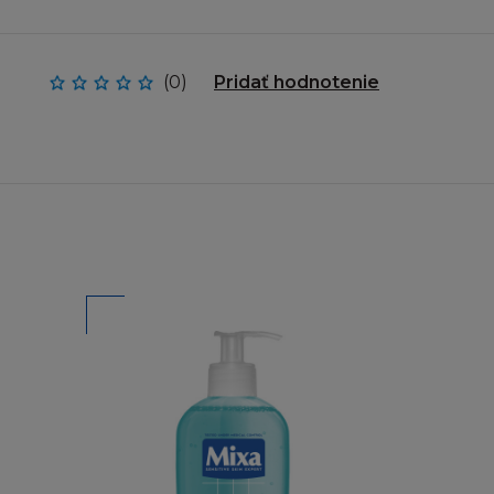
žívat jakýkoliv
Oréal, zašlete váš
(0)
Pridať hodnotenie
jakéhokoliv druhu,
příslušným
, prodejnosti,
va nebo práva třetí
žené na Stránce a
ebo že případné
ony nepovolují
e na vás
o nepřítomnost