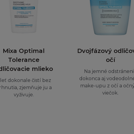
vědnost za škodu způsobenou těmito škodlivými jevy 
povědnost za Obsah poskytnutý třetími osobami. L´Oré
hlivost nebo stálou dostupnost telefonních linek a zaří
ojení ke Stránce.
Mixa Optimal
Dvojfázový odličo
vlivňují vaše zákonná práva nebo vaše nároky jako spot
Tolerance
očí
dličovacie mlieko
POVĚDNOSTI
Na jemné odstránen
dokonca aj vodeodoln
leť dokonale čistí bez
 souhlasíte, že Vaše využití Stránky, včetně jejího Obsa
make-upu z očí a očn
rhnutia, zjemňuje ju a
zpečí. V případě, že nebudete se Stránkou, Podmínkami
viečok.
vyživuje.
čujeme přerušit užívání Stránky.
a osobní újmy nebo smrti do míry, která vyústila z nedb
řípadě firma L´Oréal odpovídat ani vám, ani třetí osob
, náhodné nebo nešťastné poškození, škodu nebo ušlý zi