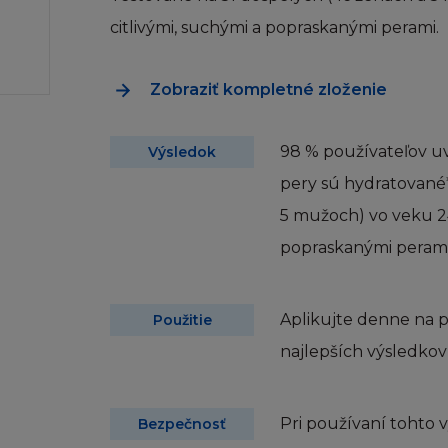
kých právech nebo s omezeními obsaženými na této Strá
citlivými, suchými a popraskanými perami.
ačka ani obchodní název firmy L´Oréal nesmí být použ
Zobraziť kompletné zloženie
mného souhlasu firmy L´Oréal a zároveň berete na věd
 práva k těmto značkám a obchodním názvům.
98 % používateľov uv
Výsledok
ete písemně informovat firmu L´Oréal, pokud zjistíte ja
pery sú hydratované*
p, nebo využívání Stránky jakkoukoliv stranou nebo tv
5 mužoch) vo veku 24
oliv obsah stránky překračuje autorská práva, značku, n
popraskanými perami
TAHOVÁNÍ
Aplikujte denne na p
Použitie
 práva nebo oprávnění na nebo ke Stránce a/nebo jejím
najlepších výsledkov
o Podmínkami a právem na kopírování informací uvedené 
o jinak, není povoleno kopírovat, množit, rekompilovat
ydávat, vystavovat, předvádět, upravovat, nahrávat za úče
Pri používaní tohto
et, nebo jiným způsobem zneužívat jakoukoliv část Strá
Bezpečnosť