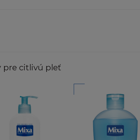
t získat informace od firmy L´Oréal ohledně svolení pou
budete chtít připojit vaši stránku k oficiální Stránce L´
al.sk
EME
sou poskytovány "jak jsou" a nezahrnují žádnou záruku 
yplývající z Obsahu, do plné výše povolené ve shodě s 
ím (mimo jiné) vyloučení ze záruky vlastnického nároku
pre citlivú pleť
, vhodnosti pro daný účel a neporušení vlastnického prá
le nepřijímá zodpovědnost nebo závazek za funkce obsa
tránka bude fungovat nepřerušovaně nebo bezchybně, n
opraveny. Vezměte, prosím, na vědomí, že některé zák
ky tak, že některé nebo všechny výše zmíněné výjimky s
je kompatibilnost s vaším počítačovým vybavením neb
nebo "Trojských koňů" na Stránce nebo serveru.