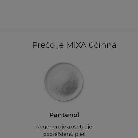
Firma L´Oréal pov
(i) učiníte ne víc
této tištěné ver
(ii) využijete st
(iii) zachováte u 
Prečo je MIXA účinná
s tím, že budete n
Dále není dovoleno
jakékoliv informač
přes počítačovou s
stránku, ať přes h
použity k vytvoře
(ani celá, ani její
databázových strá
Pantenol
SVOLENÍ
Regeneruje a ošetruje
podráždenú pleť