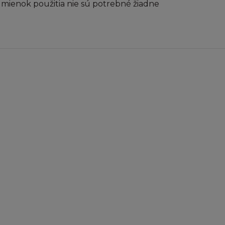
mienok použitia nie sú potrebné žiadne
 žádné další kopie
rčnímu účelu, a
utorských právech,
.
o jeho část přes
áním, nebo šířením
y pro jinou
obsažené nesmí být
tránka ukládána
nebo k šíření