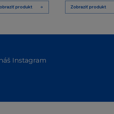
trátu ať z pohledu záruky, smlouvy, přestupku (včetně 
obraziť produkt
Zobraziť produkt
 firma L´Oréal informována o této možnosti. Kogentní us
 nejsou dotčena.
NY A NAŘÍZENÍ
na osobě, pokud jí z jakéhokoliv důvodu není dovoleno
ky. Ti, kterým je z tohoto titulu přístup zakázán, se na 
 náš Instagram
vrdí, že jak Stránka tak Obsah jsou vhodné k používání 
ákony příslušné jurisdikce. Ti, kteří se připojí na stránku
a nesou vlastní odpovědnost za dodržování místních zá
yhledejte odbornou právnickou radu.
Í
kodněním a ochranou každého L´Oréalu, jeho zaměstnan