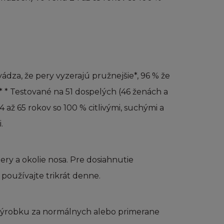
nce.
ity bez
omí, že nemáte
ádza, že pery vyzerajú pružnejšie*, 96 % že
kýkoliv
 * Testované na 51 dospelých (46 ženách a
rzením, kterým
 až 65 rokov so 100 % citlivými, suchými a
ebo jiná práva.
.
ery a okolie nosa. Pre dosiahnutie
u obsahu jinak než
 používajte trikrát denne.
v této části.
, dekompilovat,
lem vytváření
 výrobku za normálnych alebo primerane
nky.