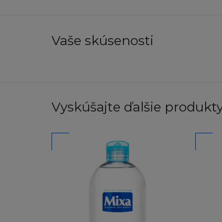
Pokud budete chtí
Obsah, nebo pokud 
dotaz na
info@lore
Vaše skúsenosti
NEZARUČUJ
Stránka a Obsah j
ani výlučnou ani v
zákonem obsahujíc
Vyskúšajte ďalšie produkty 
uspokojivé kvality
osoby. L´Oréal dá
nezaručuje, že s
nedostatky budou 
vyloučení ze záru
nevztahují.
L´Oréal nezaruču
chyb, virů, červů 