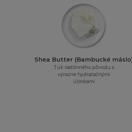
agentů od jakýchk
jeho zaměstnancům
soudní pře, kroky
dodavatelům nebo a
(i) s vaším užíván
(ii) vaším poruš
(iii) nárokem, vypl
(aa) porušuje auto
veřejnosti
Shea Butter (Bambucké máslo
(bb) je urážlivý n
Tuk rastlinného pôvodu s
(iv) jakýmkoliv v
výrazne hydratačnými
Stránky,
účinkami
nebo
(v) jakoukoliv de
Ustanovení v této
osobou, pokud tak
počítače.