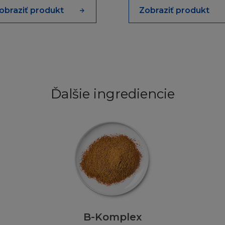
obraziť produkt
Zobraziť produkt
oluje kopírovat informace pouze za předpokladu že:
e než jednu tištěnou kopii takovéto informace a pokud již
ze nebudou provedeny
aženou nebo vytištěnou kopii pouze k osobnímu a nekome
takto pořízené kopie všechna prohlášení a informace o a
adále vázán(a) těmito Podmínkámi v této textaci a znění
Ďalšie ingrediencie
 nabízet k prodeji, nebo prodávat nebo šířit Obsah neb
ní kanály (včetně šíření televizním nebo rádiovým vysíl
íť). Není dovoleno poskytovat jakoukoukoliv část Stránk
ypertextový odkaz nebo jinak. Stránka a informace v ní 
ní jakéhokoliv druhu databáze, a stejně tak nesmí být S
 část) do vámi či třetími osobami zpřístupněných databází 
nek obsahujících celou nebo jen část Stránky.
B-Komplex