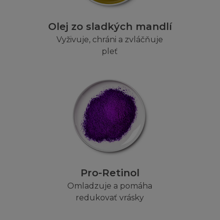
trátu ať z pohledu záruky, smlouvy, přestupku (včetně 
 firma L´Oréal informována o této možnosti. Kogentní us
Olej zo sladkých mandlí
 nejsou dotčena.
Vyživuje, chráni a zvláčňuje
pleť
NY A NAŘÍZENÍ
na osobě, pokud jí z jakéhokoliv důvodu není dovoleno
ky. Ti, kterým je z tohoto titulu přístup zakázán, se na 
vrdí, že jak Stránka tak Obsah jsou vhodné k používání 
ákony příslušné jurisdikce. Ti, kteří se připojí na stránku
a nesou vlastní odpovědnost za dodržování místních zá
yhledejte odbornou právnickou radu.
Pro-Retinol
Omladzuje a pomáha
Í
redukovať vrásky
kodněním a ochranou každého L´Oréalu, jeho zaměstnan