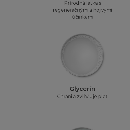
Pokud budete chtí
Prírodná látka s
Obsah, nebo pokud 
regeneračnými a hojivými
dotaz na
info@lore
účinkami
NEZARUČUJ
Stránka a Obsah j
ani výlučnou ani v
zákonem obsahujíc
uspokojivé kvality
osoby. L´Oréal dá
nezaručuje, že s
nedostatky budou 
Glycerín
vyloučení ze záru
Chráni a zvlhčuje pleť
nevztahují.
L´Oréal nezaruču
chyb, virů, červů 