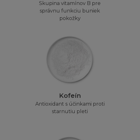
t získat informace od firmy L´Oréal ohledně svolení pou
Skupina vitamínov B pre
budete chtít připojit vaši stránku k oficiální Stránce L´
správnu funkciu buniek
al.sk
pokožky
EME
sou poskytovány "jak jsou" a nezahrnují žádnou záruku 
yplývající z Obsahu, do plné výše povolené ve shodě s 
ím (mimo jiné) vyloučení ze záruky vlastnického nároku
, vhodnosti pro daný účel a neporušení vlastnického prá
le nepřijímá zodpovědnost nebo závazek za funkce obsa
tránka bude fungovat nepřerušovaně nebo bezchybně, n
opraveny. Vezměte, prosím, na vědomí, že některé zák
Kofeín
ky tak, že některé nebo všechny výše zmíněné výjimky s
Antioxidant s účinkami proti
starnutiu pleti
je kompatibilnost s vaším počítačovým vybavením neb
nebo "Trojských koňů" na Stránce nebo serveru.