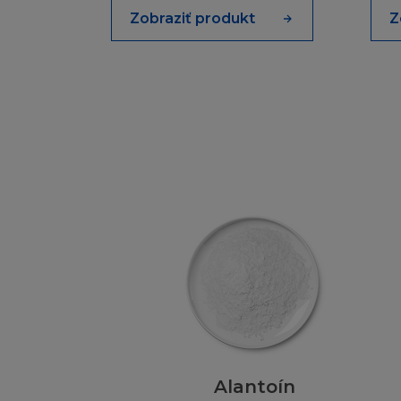
Zobraziť produkt
Z
Firma L´Oréal pov
(i) učiníte ne víc
této tištěné ver
(ii) využijete st
(iii) zachováte u 
s tím, že budete n
Dále není dovoleno
jakékoliv informač
přes počítačovou s
stránku, ať přes h
použity k vytvoře
(ani celá, ani její
databázových strá
SVOLENÍ
Alantoín