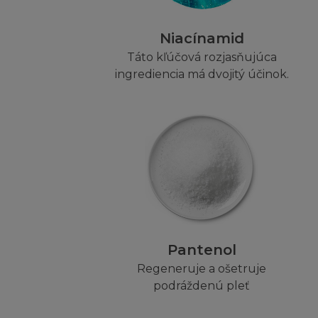
jakoukoliv jinou z
jinak, přestože je
Niacínamid
náhradě škody tím
Táto kľúčová rozjasňujúca
ingrediencia má dvojitý účinok.
MÍSTNÍ ZÁKO
Stránka není urče
zpřístupnění Strán
připojit.
Firma L´Oréal net
povoleny místními z
vlastního popudu 
případě pochyb v
Pantenol
Regeneruje a ošetruje
ODŠKODNĚN
podráždenú pleť
Souhlasíte s odš