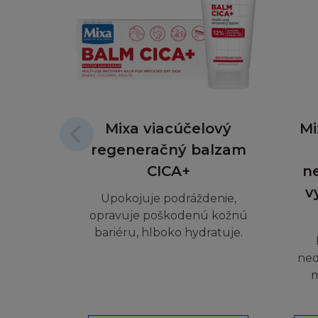
předpisů o autors
Žádná obchodní zn
předchozího píse
žádná vlastnická
Mixa viacúčelový
Mi
Souhlasíte, že bud
nepovolený přístu
regeneračný balzam
Stránka nebo jakýk
CICA+
n
v
Upokojuje podráždenie,
LICENCE A S
opravuje poškodenú kožnú
bariéru, hlboko hydratuje.
Nezískáváte žádná
v souladu s těmit
ned
Pokud není uveden
m
utajovat, šířit, v
modifikací, přenáš