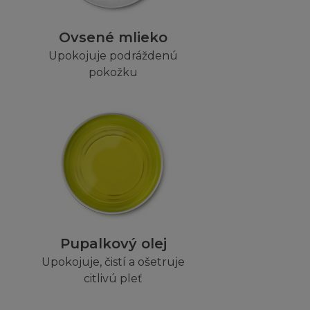
nedbalosti) nebo
tanovení zákona o
Ovsené mlieko
Upokojuje podráždenú
pokožku
 publikování nebo
stránku nesmí
nebo jsou
 tak činí z
konů a předpisů, v
Pupalkový olej
Upokojuje, čistí a ošetruje
citlivú pleť
ců, zástupců,