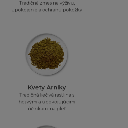
žívat jakýkoliv
Tradičná zmes na výživu,
Oréal, zašlete váš
upokojenie a ochranu pokožky
jakéhokoliv druhu,
příslušným
, prodejnosti,
va nebo práva třetí
žené na Stránce a
ebo že případné
ony nepovolují
Kvety Arniky
e na vás
Tradičná liečivá rastlina s
hojivými a upokojujúcimi
účinkami na pleť
o nepřítomnost