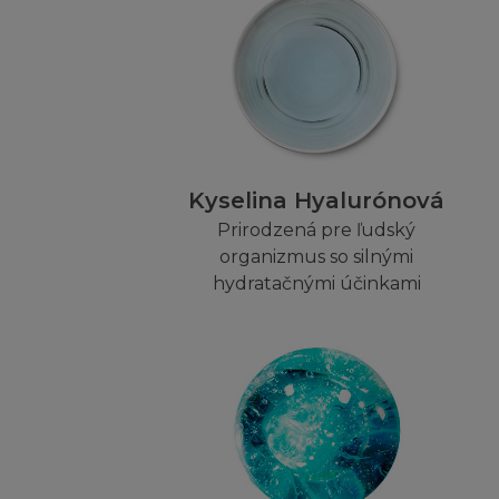
L´Oréal nemá odpo
L´Oréal nenese od
odpovědný za spole
používáte při přip
Kyselina Hyalurónová
Tyto podmínky neo
Prirodzená pre ľudský
organizmus so silnými
OMEZENÍ OD
hydratačnými účinkami
Berete na vědomí a
Vaše vlastní nebe
spokojeni, doporu
V případě podvodu 
nebude v žádném p
zvláštní, nepřímé