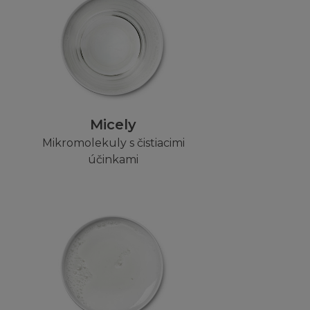
a kódy.
al také není
zení, které
Micely
řebitele.
Mikromolekuly s čistiacimi
účinkami
hu, je pouze na
, či Obsahem
alosti L´Oréal,
ě za přímé,
sku, nebo za