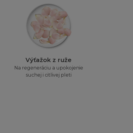
ch proti L´Oréal,
kovýto nárok,
ástupcům,
o pozornost
Výťažok z ruže
Na regeneráciu a upokojenie
voleným užitím
suchej i citlivej pleti
íže uvedené.
vání Stránky třetí
tím vašeho