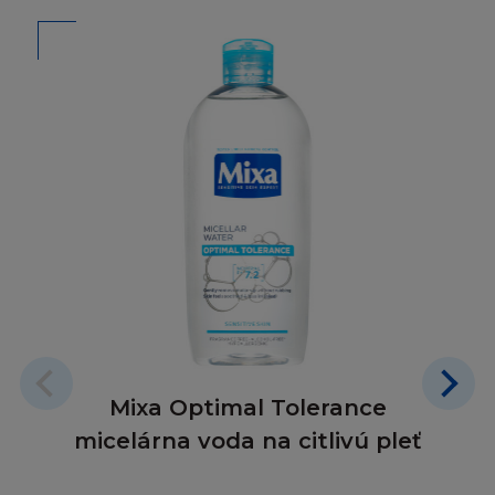
záruky tak, že některé nebo všechny výše
zmíněné výjimky se na vás nevztahují.
L´Oréal nezaručuje kompatibilnost s vaším
počítačovým vybavením nebo nepřítomnost
chyb, virů, červů nebo "Trojských koňů" na
Stránce nebo serveru.
L´Oréal nemá odpovědnost za škodu
způsobenou těmito škodlivými jevy a kódy.
L´Oréal nenese odpovědnost za Obsah
poskytnutý třetími osobami. L´Oréal také
není odpovědný za spolehlivost nebo stálou
Mixa Optimal Tolerance
dostupnost telefonních linek a zařízení, které
používáte při připojení ke Stránce.
micelárna voda na citlivú pleť