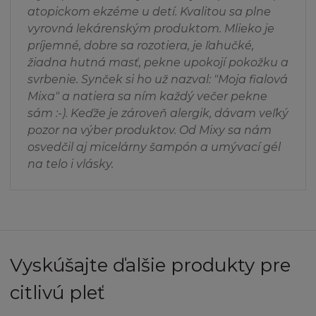
dotaz na
info@loreal.sk
atopickom ekzéme u detí. Kvalitou sa plne
vyrovná lekárenským produktom. Mlieko je
NEZARUČUJEME
príjemné, dobre sa rozotiera, je ľahučké,
žiadna hutná masť, pekne upokojí pokožku a
Stránka a Obsah jsou poskytovány "jak jsou" a
svrbenie. Synček si ho už nazval: "Moja fialová
nezahrnují žádnou záruku jakéhokoliv
Mixa" a natiera sa ním každý večer pekne
druhu, ani výlučnou ani vyplývající z Obsahu,
sám :-). Keďže je zároveň alergik, dávam veľký
do plné výše povolené ve shodě s příslušným
pozor na výber produktov. Od Mixy sa nám
zákonem obsahujícím (mimo jiné) vyloučení
osvedčil aj micelárny šampón a umývací gél
ze záruky vlastnického nároku, prodejnosti,
na telo i vlásky.
uspokojivé kvality, vhodnosti pro daný účel a
neporušení vlastnického práva nebo práva
třetí osoby. L´Oréal dále nepřijímá
zodpovědnost nebo závazek za funkce
obsažené na Stránce a nezaručuje, že stránka
bude fungovat nepřerušovaně nebo
Vyskúšajte ďalšie produkty pre
bezchybně, nebo že případné nedostatky
citlivú pleť
budou opraveny. Vezměte, prosím, na vědomí,
že některé zákony nepovolují vyloučení ze