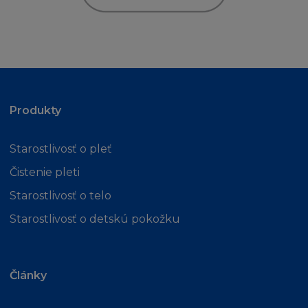
odpovědnost za dodržování místních zákonů
a předpisů, v případě pochyb vyhledejte
odbornou právnickou radu.
ODŠKODNĚNÍ
Souhlasíte s odškodněním a ochranou
Produkty
každého L´Oréalu, jeho zaměstnanců,
zástupců, agentů od jakýchkoliv požadavků,
Starostlivosť o pleť
kroků, nároků a dalších postupů vedených
Čistenie pleti
proti L´Oréal, jeho zaměstnancům,
zástupcům a agentům třetí osobou, do té
Starostlivosť o telo
míry, že takovýto nárok, soudní pře, kroky
Starostlivosť o detskú pokožku
nebo další postupy proti L´Oréal, jeho
zaměstancům, zástupcům, dodavatelům
nebo agentům se zakládají nebo vyvstávají v
souvislosti s:
Články
(i) s vaším užíváním stránky
(ii) vaším porušením smluvních Podmínek