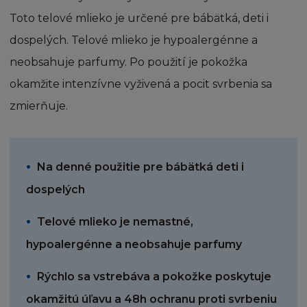
Souhlasíte, že budete písemně informovat
Toto telové mlieko je určené pre bábätká, deti i
firmu L´Oréal, pokud zjistíte jakýkoliv
nepovolený přístup, nebo využívání Stránky
dospelých. Telové mlieko je hypoalergénne a
jakkoukoliv stranou nebo tvrzením, kterým
neobsahuje parfumy. Po použití je pokožka
Stránka nebo jakýkoliv obsah stránky
okamžite intenzívne vyživená a pocit svrbenia sa
překračuje autorská práva, značku, nebo jiná
práva.
zmierňuje.
LICENCE A STAHOVÁNÍ
Na denné použitie pre bábätká deti i
Nezískáváte žádná práva nebo oprávnění na
nebo ke Stránce a/nebo jejímu obsahu jinak
dospelých
než v souladu s těmito Podmínkami a právem
na kopírování informací uvedené v této části.
Telové mlieko je nemastné,
Pokud není uvedeno jinak, není povoleno
hypoalergénne a neobsahuje parfumy
kopírovat, množit, rekompilovat,
dekompilovat, utajovat, šířit, vydávat,
Rýchlo sa vstrebáva a pokožke poskytuje
vystavovat, předvádět, upravovat, nahrávat za
okamžitú úľavu a 48h ochranu proti svrbeniu
účelem vytváření modifikací, přenášet, nebo