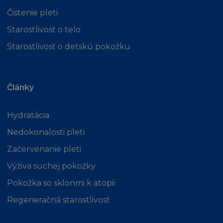
jakákoliv osobní práva nebo pozornost
Čistenie pleti
veřejnosti
Starostlivosť o telo
(bb) je urážlivý nebo hanlivý, nebo jinak
Starostlivosť o detskú pokožku
poškozuje třetí osobu
(iv) jakýmkoliv vymazáním, přidáním, vložením,
nebo úpravou, nebo nepovoleným užitím
Stránky,
Články
nebo
(v) jakoukoliv dezinterpretací nebo porušením
Hydratácia
prohlášení nebo záruky níže uvedené.
Nedokonalosti pleti
Ustanovení v této části Podmínek o používání
Začervenanie pleti
Stránek zahrnuje také používání Stránky třetí
Výživa suchej pokožky
osobou, pokud taková třetí osoba disponuje
přístupem na Stránky s využitím vašeho
Pokožka so sklonmi k atopii
počítače.
Regeneračná starostlivosť
Souhlasíte, že L'Oréal, jeho zaměstnancům,