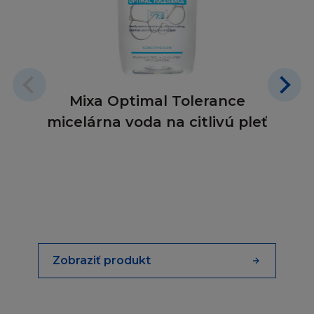
OMEZENÍ ODPOVĚDNOSTI
Berete na vědomí a souhlasíte, že Vaše využití
Stránky, včetně jejího Obsahu, je pouze na
Vaše vlastní nebezpečí. V případě, že nebudete
Mixa Optimal Tolerance
se Stránkou, Podmínkami, či Obsahem
micelárna voda na citlivú pleť
spokojeni, doporučujeme přerušit užívání
Stránky.
V případě podvodu a osobní újmy nebo smrti
do míry, která vyústila z nedbalosti L´Oréal,
nebude v žádném případě firma L´Oréal
odpovídat ani vám, ani třetí osobě za přímé,
zvláštní, nepřímé, náhodné nebo nešťastné
Zobraziť produkt
poškození, škodu nebo ušlý zisku, nebo za
jakoukoliv jinou ztrátu ať z pohledu záruky,
smlouvy, přestupku (včetně nedbalosti) nebo
jinak, přestože je firma L´Oréal informována o