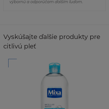
výbornú a odporúčam ďalším ľuďom.
L´Oréal nezaručuje kompatibilnost s vaším
počítačovým vybavením nebo nepřítomnost
chyb, virů, červů nebo "Trojských koňů" na
Stránce nebo serveru.
Vyskúšajte ďalšie produkty pre
L´Oréal nemá odpovědnost za škodu
citlivú pleť
způsobenou těmito škodlivými jevy a kódy.
L´Oréal nenese odpovědnost za Obsah
poskytnutý třetími osobami. L´Oréal také není
odpovědný za spolehlivost nebo stálou
dostupnost telefonních linek a zařízení, které
používáte při připojení ke Stránce.
Tyto podmínky neovlivňují vaše zákonná práva
nebo vaše nároky jako spotřebitele.