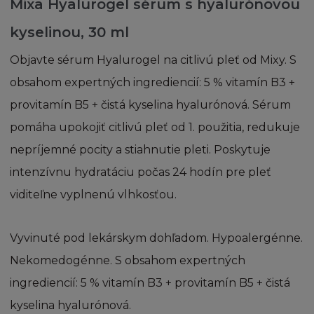
Mixa Hyalurogel sérum s hyalurónovou
ve vlastnictví a pod správou třetích osob s
oprávněním od firmy L´Oréal. Jednotlivé
Tehotenstvo a dieťa
kyselinou, 30 ml
články, zprávy a další části, které vytvářejí
stránku, mohou být chráněny autorskými
Objavte sérum Hyalurogel na citlivú pleť od Mixy. S
právy. Souhlasíte s dodržováním všech
obsahom expertných ingrediencií: 5 % vitamín B3 +
příslušných autorských práv a všech
provitamín B5 + čistá kyselina hyalurónová. Sérum
souvisejících právních předpisů o autorských
právech nebo s omezeními obsaženými na této
pomáha upokojiť citlivú pleť od 1. použitia, redukuje
Stránce.
nepríjemné pocity a stiahnutie pleti. Poskytuje
intenzívnu hydratáciu počas 24 hodín pre pleť
Žádná obchodní značka ani obchodní název
viditeľne vyplnenú vlhkosťou.
firmy L´Oréal nesmí být použity bez
předchozího písemného souhlasu firmy L
´Oréal a zároveň berete na vědomí, že nemáte
Vyvinuté pod lekárskym dohľadom. Hypoalergénne.
žádná vlastnická práva k těmto značkám a
Nekomedogénne. S obsahom expertných
obchodním názvům.
ingrediencií: 5 % vitamín B3 + provitamín B5 + čistá
Souhlasíte, že budete písemně informovat
kyselina hyalurónová.