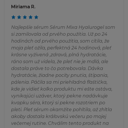
NEZARUČUJEME
Miriama R.
Stránka a Obsah jsou poskytovány "jak jsou" a
nezahrnují žádnou záruku jakéhokoliv druhu,
Najlepšíe sérum Sérum Mixa Hyalurogel som
ani výlučnou ani vyplývající z Obsahu, do plné
si zamilovala od prvého použitia. Už po 24
výše povolené ve shodě s příslušným zákonem
hodinách od prvého použitia, som cítila, že
obsahujícím (mimo jiné) vyloučení ze záruky
moja pleť ožila, perfektná 24 hodinová, pleť
vlastnického nároku, prodejnosti, uspokojivé
krásne vyživená ,zdravá, plná hydratácie,
kvality, vhodnosti pro daný účel a neporušení
ráno som už videla, že pleť nie je mdlá, ale
vlastnického práva nebo práva třetí osoby. L
dostala práve to čo potrebovala. Dávka
´Oréal dále nepřijímá zodpovědnost nebo
hydratácie, žiadne pocity pnutia, štípania,
závazek za funkce obsažené na Stránce a
pálenia. Páčila sa mi priehľadná fľaštička,
nezaručuje, že stránka bude fungovat
kde je vidieť koľko produktu mi ešte ostáva,
nepřerušovaně nebo bezchybně, nebo že
vynikajúci uzáver, ktorý pekne nadávkuje
případné nedostatky budou opraveny.
kvapku séra, ktorý si pekne rozotriem po
Vezměte, prosím, na vědomí, že některé
pleti. Pleť sérum okamžite pohltila, až zhltla
zákony nepovolují vyloučení ze záruky tak, že
akoby dostala kráľovskú večeru po mojej
některé nebo všechny výše zmíněné výjimky
večernej rutine. Chválim tento produkt na
se na vás nevztahují.