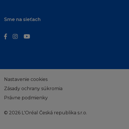
Odstoupení nabyde platnosti v tuto dobu. Je
vaší povinností informovat nás o jakékoliv
změně vaší emailové adresy. V případě vašeho
Sme na sieťach
odstoupení od Podmínek, zašlete email na
adresu
info@loreal.sk
. Při ukončení máte
povinnost zničit Obsah a kopie z něho plynoucí.
ZMĚNY NA STRÁNKÁCH
Souhlasíte, že firma L´Oréal disponuje právem
změnit obsah nebo technické údaje v
jakémkoliv měřítku a kdykoliv z vlastního
Nastavenie cookies
popudu. Dále souhlasíte, že takovéto změny
Zásady ochrany súkromia
mohou znamenat, že se nebudete moci připojit
Právne podmienky
na Stránku.
© 2026 L'Oréal Česká republika s.r.o.
VZDÁNÍ SE PRÁV
Žádné vzdání se práv vyplývajících z porušení