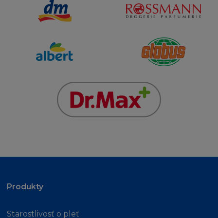
právnickou radu.
ODŠKODNĚNÍ
Souhlasíte s odškodněním a ochranou
každého L´Oréalu, jeho zaměstnanců,
zástupců, agentů od jakýchkoliv požadavků,
kroků, nároků a dalších postupů vedených
proti L´Oréal, jeho zaměstnancům, zástupcům
a agentům třetí osobou, do té míry, že takovýto
nárok, soudní pře, kroky nebo další postupy
proti L´Oréal, jeho zaměstancům, zástupcům,
dodavatelům nebo agentům se zakládají nebo
vyvstávají v souvislosti s:
(i) s vaším užíváním stránky
(ii) vaším porušením smluvních Podmínek
Produkty
(iii) nárokem, vyplývajícím z Vašeho užití
Stránky který:
Starostlivosť o pleť
(aa) porušuje autorská práva třetí osoby, nebo