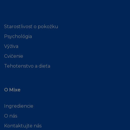
zástupcům a prostředníkům firmy L´Oréal
uhradíte jakékoliv a všechny výdaje,
odškodnění a náklady (včetně příslušných
Starostlivosť o pokožku
soudních poplatků) jim přisouzené nebo jinak
přivozené v souvislosti s nebo z nároků, žaloby,
Psychológia
opatření nebo kroků třetí osoby
Výživa
přisouditelným takovémuto nároku třetí
osobou.
Cvičenie
Tehotenstvo a dieťa
UKONČENÍ
Buď vy nebo L´Oréal můžete kdykoliv
O Mixe
odstoupit od těchto Podmínek bez uvedení
důvodů. Pokud L´Oréal odstoupí od těchto
Podmínek, pak vás bude informovat zasláním
Ingrediencie
mailu na vaši adresu, kterou jste poskytli při
O nás
vaší registraci, a bude se mít za to, že jste
zprávu obdrželi do jedné hodiny po odeslání.
Kontaktujte nás