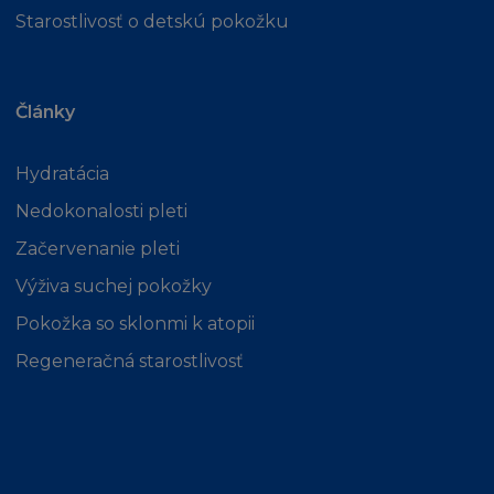
odpovědnost za dodržování místních zákonů
Starostlivosť o detskú pokožku
a předpisů, v případě pochyb vyhledejte
odbornou právnickou radu.
Články
ODŠKODNĚNÍ
Hydratácia
Souhlasíte s odškodněním a ochranou
každého L´Oréalu, jeho zaměstnanců,
Nedokonalosti pleti
zástupců, agentů od jakýchkoliv požadavků,
Začervenanie pleti
kroků, nároků a dalších postupů vedených
proti L´Oréal, jeho zaměstnancům,
Výživa suchej pokožky
zástupcům a agentům třetí osobou, do té
Pokožka so sklonmi k atopii
míry, že takovýto nárok, soudní pře, kroky
nebo další postupy proti L´Oréal, jeho
Regeneračná starostlivosť
zaměstancům, zástupcům, dodavatelům
nebo agentům se zakládají nebo vyvstávají v
souvislosti s:
(i) s vaším užíváním stránky
(ii) vaším porušením smluvních Podmínek