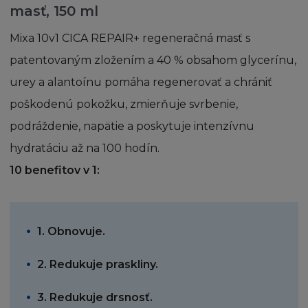
a pod správou firmy L´Oréal tak zároveň
masť, 150 ml
obsah ve vlastnictví a pod správou třetích
Tehotenstvo a dieťa
Mixa 10v1 CICA REPAIR+ regeneračná masť s
osob s oprávněním od firmy L´Oréal.
Jednotlivé články, zprávy a další části, které
patentovaným zložením a 40 % obsahom glycerínu,
vytvářejí stránku, mohou být chráněny
urey a alantoínu pomáha regenerovať a chrániť
autorskými právy. Souhlasíte s dodržováním
poškodenú pokožku, zmierňuje svrbenie,
všech příslušných autorských práv a všech
souvisejících právních předpisů o autorských
podráždenie, napätie a poskytuje intenzívnu
právech nebo s omezeními obsaženými na
hydratáciu až na 100 hodín.
této Stránce.
10 benefitov v 1:
Žádná obchodní značka ani obchodní název
firmy L´Oréal nesmí být použity bez
předchozího písemného souhlasu firmy L
1. Obnovuje.
´Oréal a zároveň berete na vědomí, že
nemáte žádná vlastnická práva k těmto
2. Redukuje praskliny.
značkám a obchodním názvům.
3. Redukuje drsnosť.