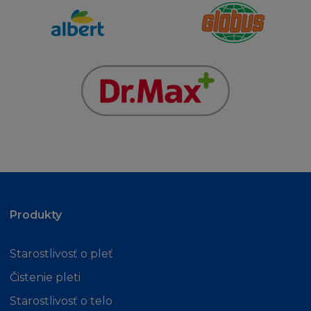
smlouvy, přestupku (včetně nedbalosti) nebo
jinak, přestože je firma L´Oréal informována o
této možnosti. Kogentní ustanovení zákona o
náhradě škody tím nejsou dotčena.
MÍSTNÍ ZÁKONY A NAŘÍZENÍ
Stránka není určena osobě, pokud jí z
jakéhokoliv důvodu není dovoleno
publikování nebo zpřístupnění Stránky. Ti,
kterým je z tohoto titulu přístup zakázán, se
na stránku nesmí připojit.
Produkty
Firma L´Oréal netvrdí, že jak Stránka tak
Obsah jsou vhodné k používání nebo jsou
Starostlivosť o pleť
povoleny místními zákony příslušné
Čistenie pleti
jurisdikce. Ti, kteří se připojí na stránku tak činí
Starostlivosť o telo
z vlastního popudu a nesou vlastní