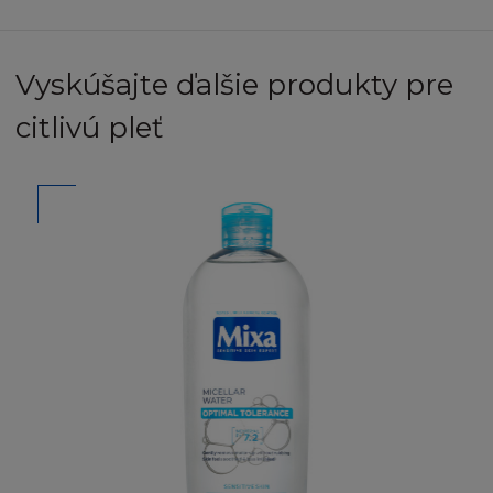
dotaz na
info@loreal.sk
NEZARUČUJEME
Vyskúšajte ďalšie produkty pre
Stránka a Obsah jsou poskytovány "jak jsou" a
citlivú pleť
nezahrnují žádnou záruku jakéhokoliv
druhu, ani výlučnou ani vyplývající z Obsahu,
do plné výše povolené ve shodě s příslušným
zákonem obsahujícím (mimo jiné) vyloučení
ze záruky vlastnického nároku, prodejnosti,
uspokojivé kvality, vhodnosti pro daný účel a
neporušení vlastnického práva nebo práva
třetí osoby. L´Oréal dále nepřijímá
zodpovědnost nebo závazek za funkce
obsažené na Stránce a nezaručuje, že stránka
bude fungovat nepřerušovaně nebo
bezchybně, nebo že případné nedostatky
budou opraveny. Vezměte, prosím, na vědomí,
že některé zákony nepovolují vyloučení ze