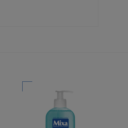
žívat jakýkoliv
Oréal, zašlete váš
jakéhokoliv druhu,
příslušným
, prodejnosti,
va nebo práva třetí
žené na Stránce a
ebo že případné
ony nepovolují
e na vás
o nepřítomnost