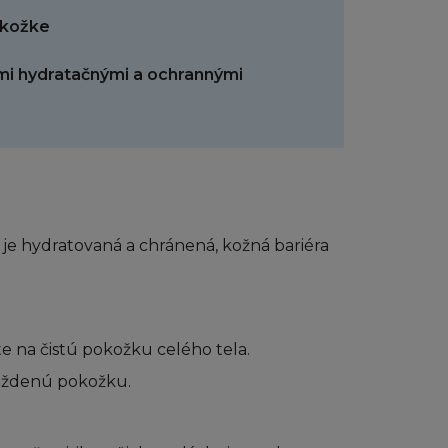
nce.
okožke
ymi hydratačnými a ochrannými
ity bez
omí, že nemáte
kýkoliv
rzením, kterým
ebo jiná práva.
a je hydratovaná a chránená, kožná bariéra
u obsahu jinak než
 na čistú pokožku celého tela.
v této části.
, dekompilovat,
áždenú pokožku.
lem vytváření
nky.