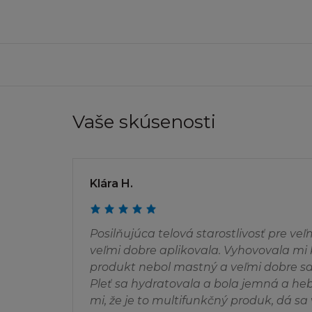
Firma L´Oréal pov
(i) učiníte ne víc
této tištěné ver
(ii) využijete st
(iii) zachováte u 
s tím, že budete n
Vaše skúsenosti
Dále není dovoleno
jakékoliv informač
přes počítačovou s
Klára H.
stránku, ať přes h
použity k vytvoře
(ani celá, ani její
Posilňujúca telová starostlivosť pre ve
databázových strá
veľmi dobre aplikovala. Vyhovovala mi 
produkt nebol mastný a veľmi dobre sa
SVOLENÍ
Pleť sa hydratovala a bola jemná a heb
mi, že je to multifunkčný produk, dá sa v