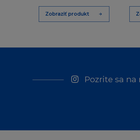
jakoukoliv jinou z
jinak, přestože je
Zobraziť produkt
Z
náhradě škody tím
MÍSTNÍ ZÁKO
Stránka není urče
zpřístupnění Strán
připojit.
Pozrite sa na
Firma L´Oréal net
povoleny místními z
vlastního popudu 
případě pochyb v
ODŠKODNĚN
Souhlasíte s odš