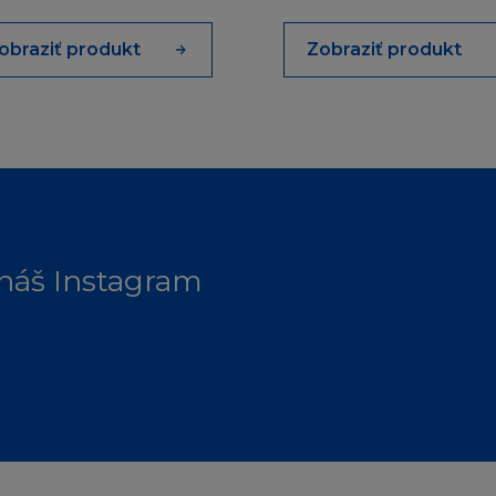
trátu ať z pohledu záruky, smlouvy, přestupku (včetně 
 firma L´Oréal informována o této možnosti. Kogentní us
obraziť produkt
Zobraziť produkt
 nejsou dotčena.
NY A NAŘÍZENÍ
na osobě, pokud jí z jakéhokoliv důvodu není dovoleno
ky. Ti, kterým je z tohoto titulu přístup zakázán, se na 
 náš Instagram
vrdí, že jak Stránka tak Obsah jsou vhodné k používání 
ákony příslušné jurisdikce. Ti, kteří se připojí na stránku
a nesou vlastní odpovědnost za dodržování místních zá
yhledejte odbornou právnickou radu.
Í
kodněním a ochranou každého L´Oréalu, jeho zaměstnan