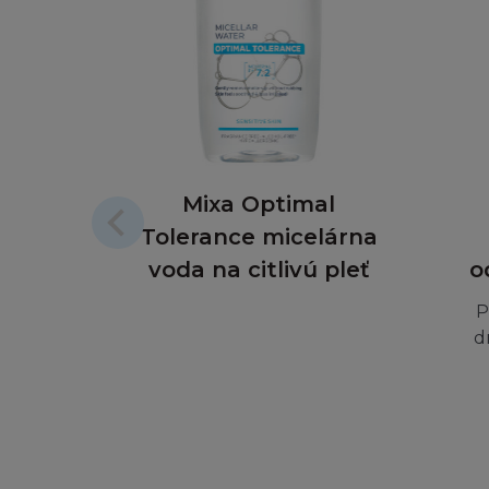
L´Oréal nemá odpo
L´Oréal nenese od
odpovědný za spole
používáte při přip
Mixa Optimal
Tyto podmínky neo
Tolerance micelárna
OMEZENÍ OD
voda na citlivú pleť
o
Berete na vědomí a
P
Vaše vlastní nebe
d
spokojeni, doporu
V případě podvodu 
nebude v žádném p
zvláštní, nepřímé