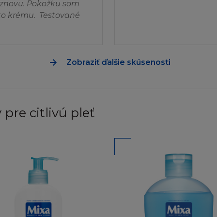
t získat informace od firmy L´Oréal ohledně svolení pou
tí znovu. Pokožku som
budete chtít připojit vaši stránku k oficiální Stránce L´
hto krému. Testované
al.sk
EME
Zobraziť ďalšie skúsenosti
sou poskytovány "jak jsou" a nezahrnují žádnou záruku 
yplývající z Obsahu, do plné výše povolené ve shodě s 
ím (mimo jiné) vyloučení ze záruky vlastnického nároku
, vhodnosti pro daný účel a neporušení vlastnického prá
pre citlivú pleť
le nepřijímá zodpovědnost nebo závazek za funkce obsa
tránka bude fungovat nepřerušovaně nebo bezchybně, n
opraveny. Vezměte, prosím, na vědomí, že některé zák
ky tak, že některé nebo všechny výše zmíněné výjimky s
je kompatibilnost s vaším počítačovým vybavením neb
nebo "Trojských koňů" na Stránce nebo serveru.