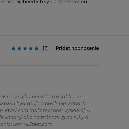
 s očami, ihneď ich vypláchnite vodou.
 žádné další kopie
rčnímu účelu, a
utorských právech,
.
(17)
Pridať hodnotenie
o jeho část přes
áním, nebo šířením
y pro jinou
obsažené nesmí být
tránka ukládána
nebo k šíření
ak čo sa týka použitia tak ľahko sa
ožku hydratuje a posilňuje. Zatiaľ je
m, ktorý som mala možnosť vyskúšaj. A
 je vhodný ako na tvár tak aj na ruky a
edníctvom All2test.com