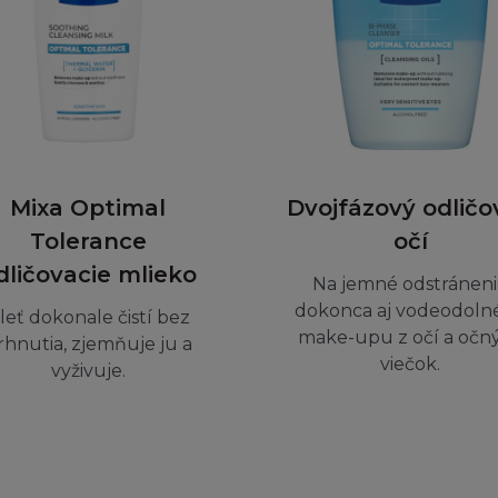
vědnost za škodu způsobenou těmito škodlivými jevy 
povědnost za Obsah poskytnutý třetími osobami. L´Oré
hlivost nebo stálou dostupnost telefonních linek a zaří
ojení ke Stránce.
Mixa Optimal
Dvojfázový odličo
vlivňují vaše zákonná práva nebo vaše nároky jako spot
Tolerance
očí
POVĚDNOSTI
dličovacie mlieko
Na jemné odstránen
dokonca aj vodeodoln
 souhlasíte, že Vaše využití Stránky, včetně jejího Obsa
leť dokonale čistí bez
make-upu z očí a očn
zpečí. V případě, že nebudete se Stránkou, Podmínkami
rhnutia, zjemňuje ju a
viečok.
čujeme přerušit užívání Stránky.
vyživuje.
a osobní újmy nebo smrti do míry, která vyústila z nedb
řípadě firma L´Oréal odpovídat ani vám, ani třetí osob
, náhodné nebo nešťastné poškození, škodu nebo ušlý zi