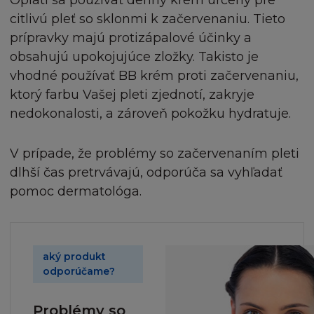
Oplatí sa používať denný krém určený pre
citlivú pleť so sklonmi k začervenaniu. Tieto
Žádná obchodní značka ani obchodní název firmy 
Tehotenstvo a dieťa
prípravky majú protizápalové účinky a
´Oréal nesmí být použity bez předchozího písem
obsahujú upokojujúce zložky. Takisto je
souhlasu firmy L´Oréal a zároveň berete na vědom
vhodné používať BB krém proti začervenaniu,
nemáte žádná vlastnická práva k těmto značkám a
ktorý farbu Vašej pleti zjednotí, zakryje
obchodním názvům.
nedokonalosti, a zároveň pokožku hydratuje.
Souhlasíte, že budete písemně informovat firmu L
´Oréal, pokud zjistíte jakýkoliv nepovolený přístup
V prípade, že problémy so začervenaním pleti
nebo využívání Stránky jakkoukoliv stranou nebo
dlhší čas pretrvávajú, odporúča sa vyhľadať
tvrzením, kterým Stránka nebo jakýkoliv obsah st
pomoc dermatológa.
překračuje autorská práva, značku, nebo jiná práva
LICENCE A STAHOVÁNÍ
aký produkt
Nezískáváte žádná práva nebo oprávnění na nebo
odporúčame?
Stránce a/nebo jejímu obsahu jinak než v souladu 
těmito Podmínkami a právem na kopírování infor
Problémy so