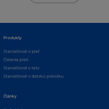
´Oréal, zašlete váš dotaz na
info@loreal.sk
NEZARUČUJEME
Stránka a Obsah jsou poskytovány "jak jsou" a
nezahrnují žádnou záruku jakéhokoliv druhu, ani
Produkty
výlučnou ani vyplývající z Obsahu, do plné výše
povolené ve shodě s příslušným zákonem obsahuj
(mimo jiné) vyloučení ze záruky vlastnického náro
Starostlivosť o pleť
prodejnosti, uspokojivé kvality, vhodnosti pro daný
Čistenie pleti
a neporušení vlastnického práva nebo práva třetí 
Starostlivosť o telo
L´Oréal dále nepřijímá zodpovědnost nebo závaze
funkce obsažené na Stránce a nezaručuje, že strá
Starostlivosť o detskú pokožku
bude fungovat nepřerušovaně nebo bezchybně, 
že případné nedostatky budou opraveny. Vezměte
prosím, na vědomí, že některé zákony nepovolují
Články
vyloučení ze záruky tak, že některé nebo všechny
zmíněné výjimky se na vás nevztahují.