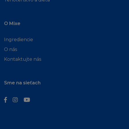
Berete na vědomí a souhlasíte, že Vaše využití Strá
včetně jejího Obsahu, je pouze na Vaše vlastní
nebezpečí. V případě, že nebudete se Stránkou,
O Mixe
Podmínkami, či Obsahem spokojeni, doporučujem
přerušit užívání Stránky.
Ingrediencie
O nás
V případě podvodu a osobní újmy nebo smrti do mí
která vyústila z nedbalosti L´Oréal, nebude v žád
Kontaktujte nás
případě firma L´Oréal odpovídat ani vám, ani třetí
za přímé, zvláštní, nepřímé, náhodné nebo nešťas
poškození, škodu nebo ušlý zisku, nebo za jakouko
Sme na sieťach
jinou ztrátu ať z pohledu záruky, smlouvy, přestu
(včetně nedbalosti) nebo jinak, přestože je firma L
informována o této možnosti. Kogentní ustanoven
zákona o náhradě škody tím nejsou dotčena.
MÍSTNÍ ZÁKONY A NAŘÍZENÍ