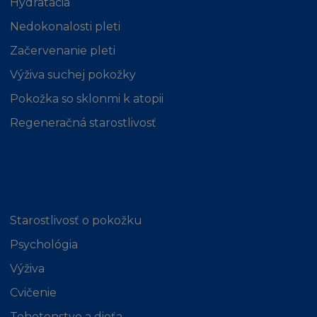
Hydratácia
L´Oréal nezaručuje kompatibilnost s vaším
Nedokonalosti pleti
počítačovým vybavením nebo nepřítomnost chyb, 
Začervenanie pleti
červů nebo "Trojských koňů" na Stránce nebo serv
Výživa suchej pokožky
L´Oréal nemá odpovědnost za škodu způsobeno
Pokožka so sklonmi k atopii
těmito škodlivými jevy a kódy.
Regeneračná starostlivosť
L´Oréal nenese odpovědnost za Obsah poskytnut
třetími osobami. L´Oréal také není odpovědný za
spolehlivost nebo stálou dostupnost telefonních l
zařízení, které používáte při připojení ke Stránce.
Starostlivosť o pokožku
Psychológia
Tyto podmínky neovlivňují vaše zákonná práva n
vaše nároky jako spotřebitele.
Výživa
Cvičenie
OMEZENÍ ODPOVĚDNOSTI
Tehotenstvo a dieťa