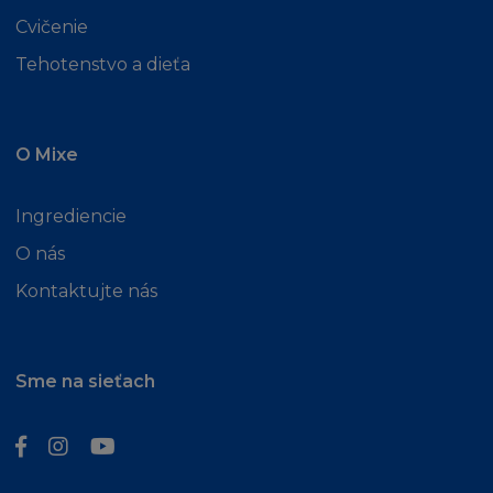
záruky tak, že některé nebo všechny výše
Cvičenie
zmíněné výjimky se na vás nevztahují.
Tehotenstvo a dieťa
L´Oréal nezaručuje kompatibilnost s vaším
počítačovým vybavením nebo nepřítomnost
chyb, virů, červů nebo "Trojských koňů" na
O Mixe
Stránce nebo serveru.
Ingrediencie
L´Oréal nemá odpovědnost za škodu
O nás
způsobenou těmito škodlivými jevy a kódy.
Kontaktujte nás
L´Oréal nenese odpovědnost za Obsah
poskytnutý třetími osobami. L´Oréal také
Sme na sieťach
není odpovědný za spolehlivost nebo stálou
dostupnost telefonních linek a zařízení, které
používáte při připojení ke Stránce.