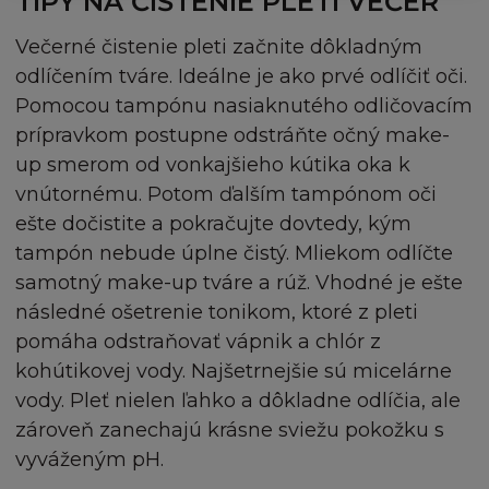
TIPY NA ČIŠTENIE PLETI VEČER
Riešenie pre Vašu pleť
žádnou odpovědnost za obsah odkazů ke
Večerné čistenie pleti začnite dôkladným
Stránkám či ke stránkám na které Stránky
Hydratácia
odlíčením tváre. Ideálne je ako prvé odlíčiť oči.
odkazují, L´Oréal také nepřijímá žádnou
Nedokonalosti pleti
zodpovědnost za jakkékoliv ztráty nebo škody
Pomocou tampónu nasiaknutého odličovacím
nebo pokuty či závazky plynoucích z
prípravkom postupne odstráňte očný make-
Začervenanie pleti
případné újmy, které mohou být způsobeny
up smerom od vonkajšieho kútika oka k
důsledkem odkazu či připojení k jakémukoliv
vnútornému. Potom ďalším tampónom oči
Výživa suchej pokožky
místu souvisejícímu se Stránkami.
ešte dočistite a pokračujte dovtedy, kým
Pokožka so sklonmi k atopii
tampón nebude úplne čistý. Mliekom odlíčte
DUŠEVNÍ VLASTNICTVÍ
samotný make-up tváre a rúž. Vhodné je ešte
Regeneračná starostlivosť
následné ošetrenie tonikom, ktoré z pleti
Stránka obsahující (mimo jiné) text, obsah,
pomáha odstraňovať vápnik a chlór z
software, video, hudbu, zvuk, grafiku, obrázky,
Starostlivosť o pokožku
ilustrace, umělecká díla, fotografie, jména,
kohútikovej vody. Najšetrnejšie sú micelárne
Psychológia
loga, ochrané známky, značky a další materiál
vody. Pleť nielen ľahko a dôkladne odlíčia, ale
("Obsah") jsou chráněny autorskými právy,
zároveň zanechajú krásne sviežu pokožku s
Výživa
obchodní značkou a/nebo jinými vlastnickými
vyváženým pH.
právy. Obsah zahrnuje jak obsah ve vlastnictví
Cvičenie