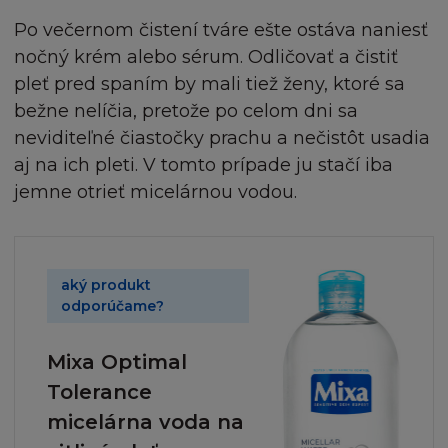
a pod správou firmy L´Oréal tak zároveň
Po večernom čistení tváre ešte ostáva naniesť
obsah ve vlastnictví a pod správou třetích
Tehotenstvo a dieťa
nočný krém alebo sérum. Odličovať a čistiť
osob s oprávněním od firmy L´Oréal.
Jednotlivé články, zprávy a další části, které
pleť pred spaním by mali tiež ženy, ktoré sa
vytvářejí stránku, mohou být chráněny
bežne nelíčia, pretože po celom dni sa
autorskými právy. Souhlasíte s dodržováním
neviditeľné čiastočky prachu a nečistôt usadia
všech příslušných autorských práv a všech
aj na ich pleti. V tomto prípade ju stačí iba
souvisejících právních předpisů o autorských
jemne otrieť micelárnou vodou.
právech nebo s omezeními obsaženými na
této Stránce.
Žádná obchodní značka ani obchodní název
aký produkt
firmy L´Oréal nesmí být použity bez
odporúčame?
předchozího písemného souhlasu firmy L
´Oréal a zároveň berete na vědomí, že
Mixa Optimal
nemáte žádná vlastnická práva k těmto
Tolerance
značkám a obchodním názvům.
micelárna voda na