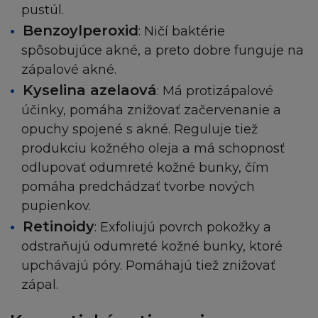
pustúl.
informovat zasláním mailu na vaši adresu, kterou j
poskytli při vaší registraci, a bude se mít za to, že js
Benzoylperoxid
: Ničí baktérie
zprávu obdrželi do jedné hodiny po odeslání.
spôsobujúce akné, a preto dobre funguje na
Odstoupení nabyde platnosti v tuto dobu. Je vaší
zápalové akné.
povinností informovat nás o jakékoliv změně vaší
Kyselina azelaová
: Má protizápalové
emailové adresy. V případě vašeho odstoupení od
účinky, pomáha znižovať začervenanie a
Podmínek, zašlete email na adresu
info@loreal.sk
.
opuchy spojené s akné. Reguluje tiež
ukončení máte povinnost zničit Obsah a kopie z n
plynoucí.
produkciu kožného oleja a má schopnosť
odlupovať odumreté kožné bunky, čím
ZMĚNY NA STRÁNKÁCH
pomáha predchádzať tvorbe nových
pupienkov.
Souhlasíte, že firma L´Oréal disponuje právem zm
Retinoidy
: Exfoliujú povrch pokožky a
obsah nebo technické údaje v jakémkoliv měřítku
odstraňujú odumreté kožné bunky, ktoré
kdykoliv z vlastního popudu. Dále souhlasíte, že
upchávajú póry. Pomáhajú tiež znižovať
takovéto změny mohou znamenat, že se nebudet
moci připojit na Stránku.
zápal.