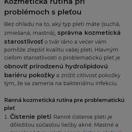
Kozmetická rutina pri
VZDÁNÍ SE PRÁV
problémoch s pleťou
Žádné vzdání se práv vyplývajících z porušení
povinnosti dané těmito Podmínkami společností L
Bez ohľadu na to, aký typ pleti máte (suchá,
nepředstavuje vzdání se jakéhokoli jiného porušen
správna kozmetická
zmiešaná, mastná),
žádného zanedbání výkonu nebo dílčího úkonu f
starostlivosť
o tvár ráno a večer vám
L'Oréal jakéhokoliv opravného prostředku
pomôže zlepšiť kvalitu vašej pleti. Hlavným
představujícího vzdání se práva na následném vý
tohoto nebo jiného nároku.
cieľom starostlivosti o problematickú pleť je
obnoviť prirodzenú hydrolipidovú
ROZHODNÉ PRÁVO A JURISDIKCE
bariéru pokožky
a znížiť citlivosť pokožky
tým, že sa zameria na bakteriálnu infekciu.
Podmínky podléhají zákonům České republiky a s
podléhají jen a pouze soudní moci českých soudů.
Ranná kozmetická rutina pre problematickú
pleť
Čistenie pleti
: Ranné čistenie pleti je
dôležitou súčasťou liečby akné. Mastné a