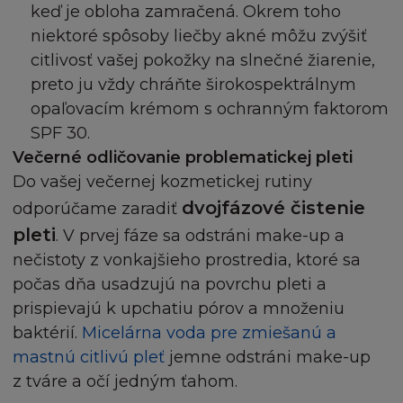
keď je obloha zamračená. Okrem toho
niektoré spôsoby liečby akné môžu zvýšiť
citlivosť vašej pokožky na slnečné žiarenie,
preto ju vždy chráňte širokospektrálnym
opaľovacím krémom s ochranným faktorom
SPF 30.
Večerné odličovanie problematickej pleti
Do vašej večernej kozmetickej rutiny
dvojfázové čistenie
odporúčame zaradiť
pleti
. V prvej fáze sa odstráni make-up a
nečistoty z vonkajšieho prostredia, ktoré sa
počas dňa usadzujú na povrchu pleti a
prispievajú k upchatiu pórov a množeniu
baktérií.
Micelárna voda pre zmiešanú a
mastnú citlivú pleť
jemne odstráni make-up
z tváre a očí jedným ťahom.