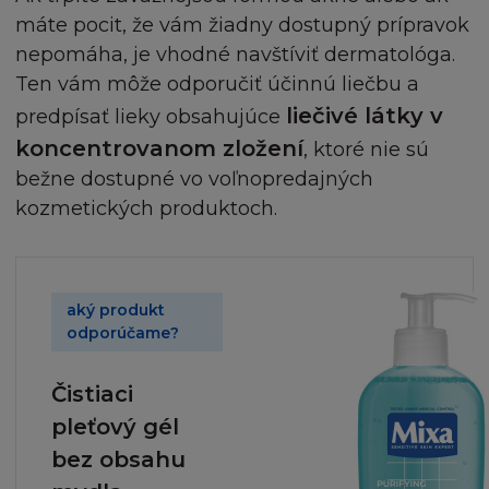
máte pocit, že vám žiadny dostupný prípravok
nepomáha, je vhodné navštíviť dermatológa.
Ten vám môže odporučiť účinnú liečbu a
liečivé látky v
predpísať lieky obsahujúce
koncentrovanom zložení
, ktoré nie sú
bežne dostupné vo voľnopredajných
kozmetických produktoch.
aký produkt
odporúčame?
Čistiaci
pleťový gél
bez obsahu