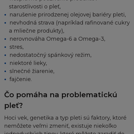
starostlivosti o pleť,
L´Oréal nezaručuje kompatibilnost s vaším
narušenie prirodzenej olejovej bariéry pleti,
počítačovým vybavením nebo nepřítomnost chyb, 
nevhodná strava (napríklad rafinované cukry
červů nebo "Trojských koňů" na Stránce nebo serv
a mliečne produkty),
nerovnováha Omega-6 a Omega-3,
L´Oréal nemá odpovědnost za škodu způsobeno
stres,
těmito škodlivými jevy a kódy.
nedostatočný spánkový režim,
niektoré lieky,
L´Oréal nenese odpovědnost za Obsah poskytnut
slnečné žiarenie,
třetími osobami. L´Oréal také není odpovědný za
fajčenie.
spolehlivost nebo stálou dostupnost telefonních l
zařízení, které používáte při připojení ke Stránce.
Čo pomáha na problematickú
Tyto podmínky neovlivňují vaše zákonná práva n
pleť?
vaše nároky jako spotřebitele.
Hoci vek, genetika a typ pleti sú faktory, ktoré
nemôžete veľmi zmeniť, existuje niekoľko
OMEZENÍ ODPOVĚDNOSTI