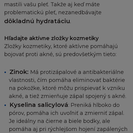
mastili vašu pleť. Takže aj keď máte
Ustanovení v této části Podmínek o používání Str
problematickú pleť, nezanedbávajte
zahrnuje také používání Stránky třetí osobou, po
dôkladnú hydratáciu
taková třetí osoba disponuje přístupem na Stránky
.
využitím vašeho počítače.
Hľadajte aktívne zložky kozmetiky
Souhlasíte, že L'Oréal, jeho zaměstnancům, zást
Zložky kozmetiky, ktoré aktívne pomáhajú
a prostředníkům firmy L´Oréal uhradíte jakékoliv 
bojovať proti akné, sú predovšetkým tieto:
všechny výdaje, odškodnění a náklady (včetně
příslušných soudních poplatků) jim přisouzené n
Zinok:
Má protizápalové a antibakteriálne
jinak přivozené v souvislosti s nebo z nároků, žaloby
vlastnosti, čím pomáha eliminovať baktérie
opatření nebo kroků třetí osoby přisouditelným
takovémuto nároku třetí osobou.
na pokožke, ktoré môžu prispievať k vzniku
akné, a tiež zmierňuje zápal spojený s akné.
UKONČENÍ
Kyselina salicylová
: Preniká hlboko do
pórov, pomáha ich uvoľniť a zmierniť zápal.
Buď vy nebo L´Oréal můžete kdykoliv odstoupit 
Je ideálny na čierne a biele bodky, ale
těchto Podmínek bez uvedení důvodů. Pokud L´
pomáha aj pri rýchlejšom hojení zapálených
odstoupí od těchto Podmínek, pak vás bude