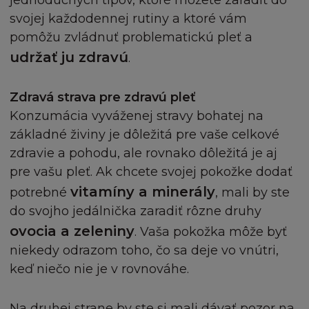
jednoduchých tipov, ktoré môžete zaradiť do
Berete na vědomí a souhlasíte, že Vaše využití Strá
svojej každodennej rutiny a ktoré vám
včetně jejího Obsahu, je pouze na Vaše vlastní
pomôžu zvládnuť problematickú pleť a
nebezpečí. V případě, že nebudete se Stránkou,
udržať ju zdravú
.
Podmínkami, či Obsahem spokojeni, doporučujem
přerušit užívání Stránky.
Zdravá strava pre zdravú pleť
Konzumácia vyváženej stravy bohatej na
V případě podvodu a osobní újmy nebo smrti do mí
základné živiny je dôležitá pre vaše celkové
která vyústila z nedbalosti L´Oréal, nebude v žád
případě firma L´Oréal odpovídat ani vám, ani třetí
zdravie a pohodu, ale rovnako dôležitá je aj
za přímé, zvláštní, nepřímé, náhodné nebo nešťas
pre vašu pleť. Ak chcete svojej pokožke dodať
poškození, škodu nebo ušlý zisku, nebo za jakouko
vitamíny a minerály
potrebné
, mali by ste
jinou ztrátu ať z pohledu záruky, smlouvy, přestu
do svojho jedálnička zaradiť rôzne druhy
(včetně nedbalosti) nebo jinak, přestože je firma L
ovocia a zeleniny
. Vaša pokožka môže byť
informována o této možnosti. Kogentní ustanoven
niekedy odrazom toho, čo sa deje vo vnútri,
zákona o náhradě škody tím nejsou dotčena.
keď niečo nie je v rovnováhe.
MÍSTNÍ ZÁKONY A NAŘÍZENÍ
Na druhej strane by ste si mali dávať pozor na