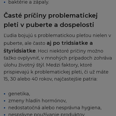
baktérie a zápaly.
´Oréal, zašlete váš dotaz na
info@loreal.sk
Časté príčiny problematickej
NEZARUČUJEME
pleti v puberte a dospelosti
Stránka a Obsah jsou poskytovány "jak jsou" a
Ľudia bojujú s problematickou pleťou nielen v
nezahrnují žádnou záruku jakéhokoliv druhu, ani
výlučnou ani vyplývající z Obsahu, do plné výše
aj po tridsiatke a
puberte, ale často
povolené ve shodě s příslušným zákonem obsahuj
štyridsiatke
. Hoci niektoré príčiny možno
(mimo jiné) vyloučení ze záruky vlastnického náro
ťažko ovplyvniť, v mnohých prípadoch zohráva
prodejnosti, uspokojivé kvality, vhodnosti pro daný
úlohu životný štýl. Medzi faktory, ktoré
a neporušení vlastnického práva nebo práva třetí 
prispievajú k problematickej pleti, či už máte
L´Oréal dále nepřijímá zodpovědnost nebo závaze
15, 30 alebo 40 rokov, najčastejšie patria:
funkce obsažené na Stránce a nezaručuje, že strá
bude fungovat nepřerušovaně nebo bezchybně, 
že případné nedostatky budou opraveny. Vezměte
genetika,
prosím, na vědomí, že některé zákony nepovolují
zmeny hladín hormónov,
vyloučení ze záruky tak, že některé nebo všechny
nedostatočná alebo nesprávna hygiena,
zmíněné výjimky se na vás nevztahují.
nesprávne používanie produktov