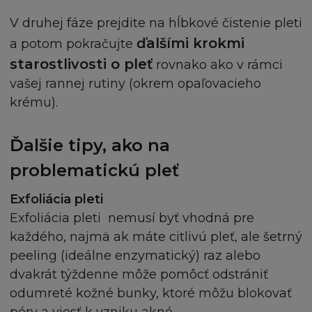
V druhej fáze prejdite na hĺbkové čistenie pleti
ďalšími krokmi
a potom pokračujte
starostlivosti o pleť
rovnako ako v rámci
vašej rannej rutiny (okrem opaľovacieho
krému).
Ďalšie tipy, ako na
problematickú pleť
Exfoliácia pleti
Exfoliácia pleti nemusí byť vhodná pre
každého, najmä ak máte citlivú pleť, ale šetrný
peeling (ideálne enzymatický) raz alebo
dvakrát týždenne môže pomôcť odstrániť
odumreté kožné bunky, ktoré môžu blokovať