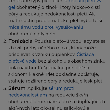
zmiešané typy pleti ocenia
čistiaci pleťový
gél
obohatený o zinok, ktorý hĺbkovo čistí
póry a redukuje nedokonalosti pleti. Ak
máte suchú problematickú pleť, vyberte si
micelárnu vodu proti vysušovaniu
obohatenú o glycerín.
Tonizácia
: Použite pleťovú vodu, aby ste sa
zbavili prebytočného mazu, ktorý môže
prispievať k vzniku pupienkov.
Čistiaca
pleťová voda
bez alkoholu s obsahom zinku
bola navrhnutá špeciálne pre pleť so
sklonom k akné. Pleť dôkladne dočisťuje,
sťahuje rozšírené póry a redukuje lesk pleti.
Sérum
: Aplikujte
sérum proti
nedokonalostiam
na redukciu škvŕn
obohatené o mix navzájom sa dopĺňajúcich
aktívnych látok: kyselinu salicylovú a