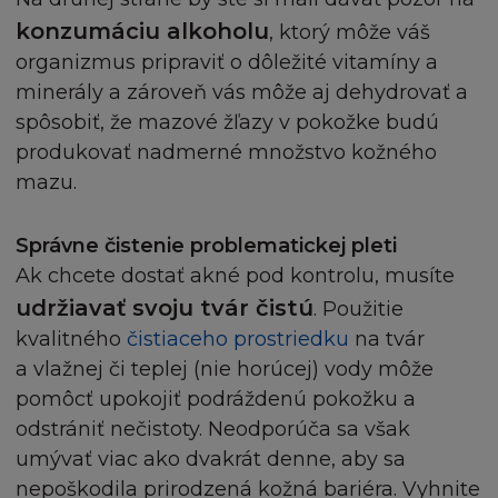
Stránka není určena osobě, pokud jí z jakéhokoliv
konzumáciu alkoholu
, ktorý môže váš
důvodu není dovoleno publikování nebo zpřístup
organizmus pripraviť o dôležité vitamíny a
Stránky. Ti, kterým je z tohoto titulu přístup zakáz
minerály a zároveň vás môže aj dehydrovať a
na stránku nesmí připojit.
spôsobiť, že mazové žľazy v pokožke budú
produkovať nadmerné množstvo kožného
Firma L´Oréal netvrdí, že jak Stránka tak Obsah js
mazu.
vhodné k používání nebo jsou povoleny místními
zákony příslušné jurisdikce. Ti, kteří se připojí na s
tak činí z vlastního popudu a nesou vlastní
Správne čistenie problematickej pleti
odpovědnost za dodržování místních zákonů a
Ak chcete dostať akné pod kontrolu, musíte
předpisů, v případě pochyb vyhledejte odbornou
udržiavať svoju tvár čistú
. Použitie
právnickou radu.
kvalitného
čistiaceho prostriedku
na tvár
a vlažnej či teplej (nie horúcej) vody môže
ODŠKODNĚNÍ
pomôcť upokojiť podráždenú pokožku a
Souhlasíte s odškodněním a ochranou každého L
odstrániť nečistoty. Neodporúča sa však
´Oréalu, jeho zaměstnanců, zástupců, agentů od
umývať viac ako dvakrát denne, aby sa
jakýchkoliv požadavků, kroků, nároků a dalších p
nepoškodila prirodzená kožná bariéra. Vyhnite