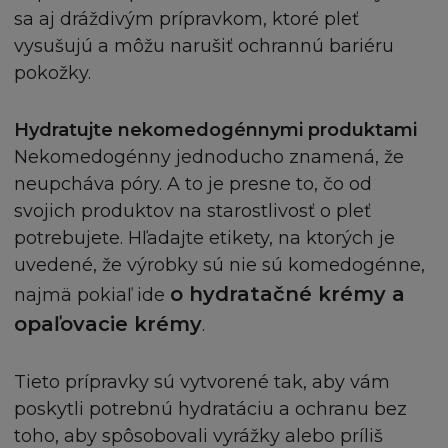
vedených proti L´Oréal, jeho zaměstnancům,
sa aj dráždivým prípravkom, ktoré pleť
zástupcům a agentům třetí osobou, do té míry, že
vysušujú a môžu narušiť ochrannú bariéru
takovýto nárok, soudní pře, kroky nebo další post
pokožky.
proti L´Oréal, jeho zaměstancům, zástupcům,
dodavatelům nebo agentům se zakládají nebo
vyvstávají v souvislosti s:
Hydratujte nekomedogénnymi produktami
(i) s vaším užíváním stránky
Nekomedogénny jednoducho znamená, že
(ii) vaším porušením smluvních Podmínek
neupcháva póry. A to je presne to, čo od
(iii) nárokem, vyplývajícím z Vašeho užití Stránky kt
svojich produktov na starostlivosť o pleť
(aa) porušuje autorská práva třetí osoby, nebo jaká
potrebujete. Hľadajte etikety, na ktorých je
osobní práva nebo pozornost veřejnosti
uvedené, že výrobky sú nie sú komedogénne,
(bb) je urážlivý nebo hanlivý, nebo jinak poškozuje 
o hydratačné krémy a
osobu
najmä pokiaľ ide
(iv) jakýmkoliv vymazáním, přidáním, vložením, ne
opaľovacie krémy
.
úpravou, nebo nepovoleným užitím Stránky,
nebo
Tieto prípravky sú vytvorené tak, aby vám
(v) jakoukoliv dezinterpretací nebo porušením
poskytli potrebnú hydratáciu a ochranu bez
prohlášení nebo záruky níže uvedené.
toho, aby spôsobovali vyrážky alebo príliš