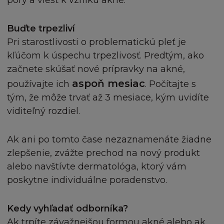
póry a viesť k vzniku akné.
Buďte trpezliví
Pri starostlivosti o problematickú pleť je
kľúčom k úspechu trpezlivosť. Predtým, ako
začnete skúšať nové prípravky na akné,
aspoň mesiac
používajte ich
. Počítajte s
tým, že môže trvať až 3 mesiace, kým uvidíte
viditeľný rozdiel.
Ak ani po tomto čase nezaznamenáte žiadne
zlepšenie, zvážte prechod na nový produkt
alebo navštívte dermatológa, ktorý vám
poskytne individuálne poradenstvo.
Kedy vyhľadať odborníka?
Ak trpíte závažnejšou formou akné alebo ak