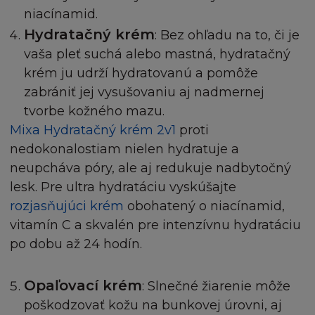
niacínamid.
Hydratačný krém
: Bez ohľadu na to, či je
vaša pleť suchá alebo mastná, hydratačný
krém ju udrží hydratovanú a pomôže
zabrániť jej vysušovaniu aj nadmernej
tvorbe kožného mazu.
Mixa Hydratačný krém 2v1
proti
nedokonalostiam nielen hydratuje a
neupcháva póry, ale aj redukuje nadbytočný
lesk. Pre ultra hydratáciu vyskúšajte
rozjasňujúci krém
obohatený o niacínamid,
vitamín C a skvalén pre intenzívnu hydratáciu
po dobu až 24 hodín.
Opaľovací krém
: Slnečné žiarenie môže
poškodzovať kožu na bunkovej úrovni, aj