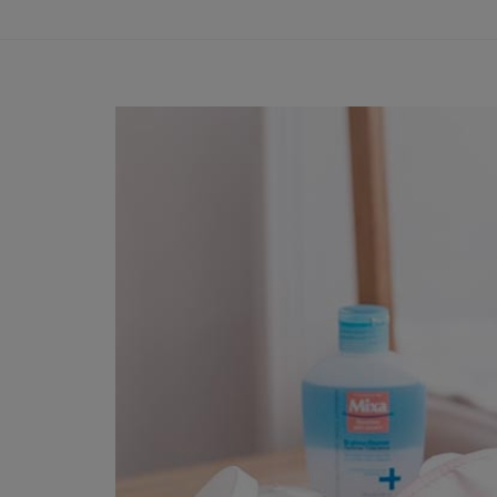
jakoukoliv jinou z
jinak, přestože je
náhradě škody tím
MÍSTNÍ ZÁKO
Stránka není urče
zpřístupnění Strán
připojit.
Firma L´Oréal net
povoleny místními z
vlastního popudu 
případě pochyb v
ODŠKODNĚN
Souhlasíte s odš