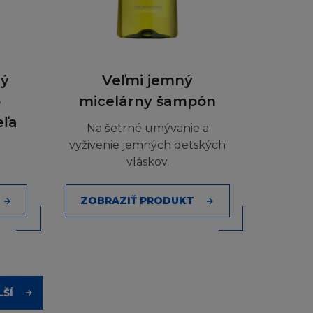
a kódy.
al také není
zení, které
vý
Veľmi jemný
o
micelárny šampón
eľa
Na šetrné umývanie a
řebitele.
vyživenie jemných detských
vláskov.
hu, je pouze na
ZOBRAZIŤ PRODUKT
, či Obsahem
alosti L´Oréal,
ě za přímé,
LŠÍ
sku, nebo za