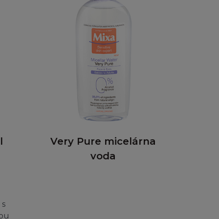
 žádné další kopie
rčnímu účelu, a
utorských právech,
.
o jeho část přes
áním, nebo šířením
y pro jinou
obsažené nesmí být
l
Very Pure micelárna
tránka ukládána
voda
nebo k šíření
 s
vou