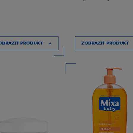
t získat informace od firmy L´Oréal ohledně svolení pou
budete chtít připojit vaši stránku k oficiální Stránce L´
al.sk
EME
ZOBRAZIŤ PRODUKT
ZOBRAZIŤ PRODUKT
sou poskytovány "jak jsou" a nezahrnují žádnou záruku 
yplývající z Obsahu, do plné výše povolené ve shodě s 
ím (mimo jiné) vyloučení ze záruky vlastnického nároku
, vhodnosti pro daný účel a neporušení vlastnického prá
le nepřijímá zodpovědnost nebo závazek za funkce obsa
tránka bude fungovat nepřerušovaně nebo bezchybně, n
opraveny. Vezměte, prosím, na vědomí, že některé zák
ky tak, že některé nebo všechny výše zmíněné výjimky s
je kompatibilnost s vaším počítačovým vybavením neb
nebo "Trojských koňů" na Stránce nebo serveru.