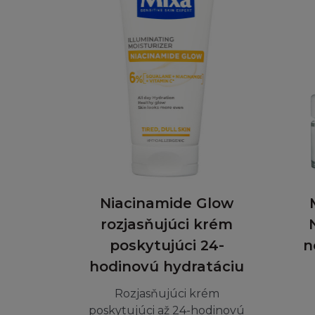
Firma L´Oréal pov
(i) učiníte ne víc
této tištěné ver
(ii) využijete st
(iii) zachováte u 
s tím, že budete n
Dále není dovoleno
jakékoliv informač
přes počítačovou s
stránku, ať přes h
Niacinamide Glow
použity k vytvoře
rozjasňujúci krém
(ani celá, ani její
poskytujúci 24-
n
databázových strá
hodinovú hydratáciu
SVOLENÍ
Rozjasňujúci krém
poskytujúci až 24-hodinovú