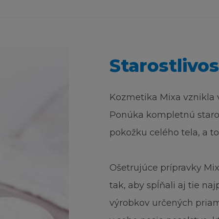
trátu ať z pohledu záruky, smlouvy, přestupku (včetně 
 firma L´Oréal informována o této možnosti. Kogentní us
 nejsou dotčena.
NY A NAŘÍZENÍ
Starostlivos
na osobě, pokud jí z jakéhokoliv důvodu není dovoleno
ky. Ti, kterým je z tohoto titulu přístup zakázán, se na 
Kozmetika Mixa vznikla v
Ponúka kompletnú starostl
vrdí, že jak Stránka tak Obsah jsou vhodné k používání 
pokožku celého tela, a to
ákony příslušné jurisdikce. Ti, kteří se připojí na stránku
a nesou vlastní odpovědnost za dodržování místních zá
yhledejte odbornou právnickou radu.
Ošetrujúce prípravky Mix
tak, aby spĺňali aj tie n
Í
výrobkov určených priam
kodněním a ochranou každého L´Oréalu, jeho zaměstnan