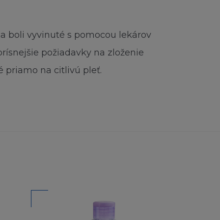
nce.
a boli vyvinuté s pomocou lekárov
ity bez
omí, že nemáte
ajprísnejšie požiadavky na zloženie
 priamo na citlivú pleť.
kýkoliv
rzením, kterým
ebo jiná práva.
u obsahu jinak než
v této části.
, dekompilovat,
lem vytváření
nky.