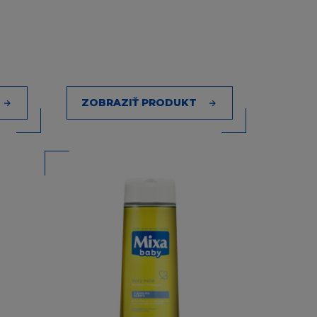
žívat jakýkoliv
Oréal, zašlete váš
ZOBRAZIŤ PRODUKT
jakéhokoliv druhu,
příslušným
, prodejnosti,
va nebo práva třetí
žené na Stránce a
ebo že případné
ony nepovolují
e na vás
o nepřítomnost