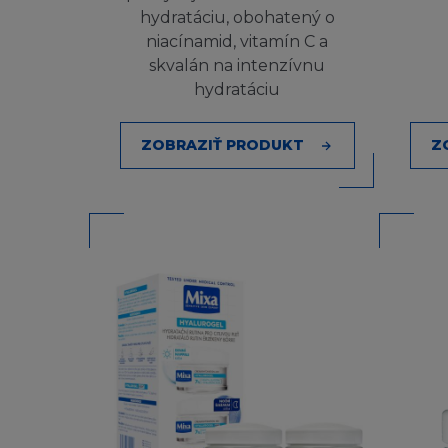
Pokud budete chtí
hydratáciu, obohatený o
Obsah, nebo pokud 
niacínamid, vitamín C a
dotaz na
info@lore
skvalán na intenzívnu
hydratáciu
NEZARUČUJ
ZOBRAZIŤ PRODUKT
Stránka a Obsah j
ani výlučnou ani v
zákonem obsahujíc
uspokojivé kvality
osoby. L´Oréal dá
nezaručuje, že s
nedostatky budou 
vyloučení ze záru
nevztahují.
L´Oréal nezaruču
chyb, virů, červů 