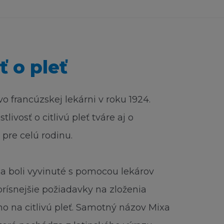
nedbalosti) nebo
tanovení zákona o
ť o pleť
 publikování nebo
stránku nesmí
o francúzskej lekárni v roku 1924.
ivosť o citlivú pleť tváre aj o
nebo jsou
 pre celú rodinu.
 tak činí z
konů a předpisů, v
a boli vyvinuté s pomocou lekárov
ajprísnejšie požiadavky na zloženia
o na citlivú pleť. Samotný názov Mixa
ců, zástupců,