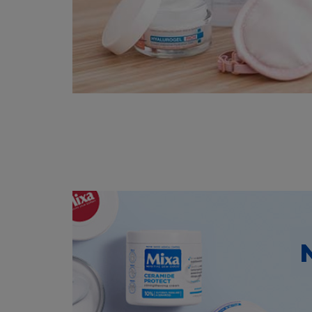
agentů od jakýchk
jeho zaměstnancům
soudní pře, kroky
dodavatelům nebo a
(i) s vaším užíván
(ii) vaším poruš
(iii) nárokem, vypl
(aa) porušuje auto
veřejnosti
(bb) je urážlivý n
(iv) jakýmkoliv v
Stránky,
nebo
(v) jakoukoliv de
Ustanovení v této
osobou, pokud tak
počítače.