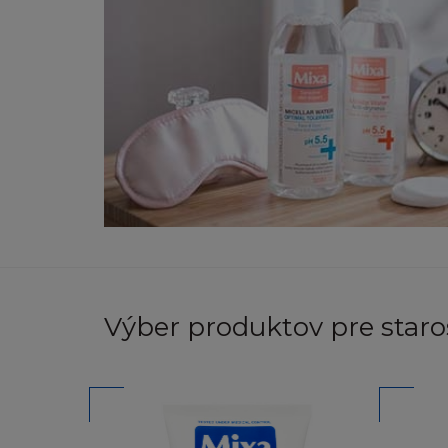
předpisů o autors
Žádná obchodní zn
předchozího píse
žádná vlastnická
Souhlasíte, že bud
nepovolený přístu
Stránka nebo jakýk
LICENCE A S
Výber produktov pre staros
Nezískáváte žádná
v souladu s těmit
Pokud není uveden
utajovat, šířit, v
modifikací, přenáš