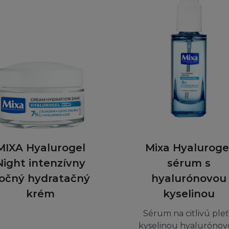
oluje kopírovat informace pouze za předpokladu že:
e než jednu tištěnou kopii takovéto informace a pokud již
ze nebudou provedeny
aženou nebo vytištěnou kopii pouze k osobnímu a nekome
takto pořízené kopie všechna prohlášení a informace o a
adále vázán(a) těmito Podmínkámi v této textaci a znění
 nabízet k prodeji, nebo prodávat nebo šířit Obsah neb
ní kanály (včetně šíření televizním nebo rádiovým vysíl
íť). Není dovoleno poskytovat jakoukoukoliv část Stránk
ypertextový odkaz nebo jinak. Stránka a informace v ní 
MIXA Hyalurogel
Mixa Hyaluroge
ní jakéhokoliv druhu databáze, a stejně tak nesmí být S
Night intenzívny
sérum s
 část) do vámi či třetími osobami zpřístupněných databází 
očný hydratačný
hyalurónovou
nek obsahujících celou nebo jen část Stránky.
krém
kyselinou
Sérum na citlivú pleť
kyselinou hyaluróno