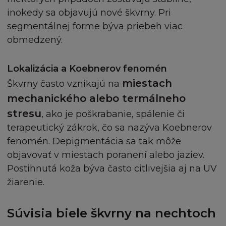
UKONČENÍ
inokedy sa objavujú nové škvrny. Pri
Buď vy nebo L´Oréal můžete kdykoliv odstoupit
segmentálnej forme býva priebeh viac
od těchto Podmínek bez uvedení důvodů.
obmedzený.
Pokud L´Oréal odstoupí od těchto Podmínek,
pak vás bude informovat zasláním mailu na vaši
Lokalizácia a Koebnerov fenomén
adresu, kterou jste poskytli při vaší registraci, a
miestach
Škvrny často vznikajú na
bude se mít za to, že jste zprávu obdrželi do
jedné hodiny po odeslání. Odstoupení nabyde
mechanického alebo termálneho
platnosti v tuto dobu. Je vaší povinností
stresu
, ako je poškrabanie, spálenie či
informovat nás o jakékoliv změně vaší emailové
terapeutický zákrok, čo sa nazýva Koebnerov
adresy. V případě vašeho odstoupení od
fenomén. Depigmentácia sa tak môže
Podmínek, zašlete email na adresu
objavovať v miestach poranení alebo jaziev.
info@loreal.sk
. Při ukončení máte povinnost zničit
Postihnutá koža býva často citlivejšia aj na UV
Obsah a kopie z něho plynoucí.
žiarenie.
ZMĚNY NA STRÁNKÁCH
Súvisia biele škvrny na nechtoch
Souhlasíte, že firma L´Oréal disponuje právem