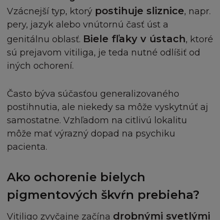
postupů vedených proti L´Oréal, jeho
postihuje sliznice
Vzácnejší typ, ktorý
, napr.
zaměstnancům, zástupcům a agentům třetí
pery, jazyk alebo vnútornú časť úst a
osobou, do té míry, že takovýto nárok, soudní pře,
Biele fľaky v ústach
genitálnu oblasť.
, ktoré
kroky nebo další postupy proti L´Oréal, jeho
sú prejavom vitiliga, je teda nutné odlíšiť od
zaměstancům, zástupcům, dodavatelům nebo
iných ochorení.
agentům se zakládají nebo vyvstávají v souvislosti
s:
(i) s vaším užíváním stránky
Často býva súčasťou generalizovaného
(ii) vaším porušením smluvních Podmínek
postihnutia, ale niekedy sa môže vyskytnúť aj
(iii) nárokem, vyplývajícím z Vašeho užití Stránky
samostatne. Vzhľadom na citlivú lokalitu
který:
môže mať výrazný dopad na psychiku
(aa) porušuje autorská práva třetí osoby, nebo
pacienta.
jakákoliv osobní práva nebo pozornost veřejnosti
(bb) je urážlivý nebo hanlivý, nebo jinak
poškozuje třetí osobu
Ako ochorenie bielych
(iv) jakýmkoliv vymazáním, přidáním, vložením,
pigmentových škvŕn prebieha?
nebo úpravou, nebo nepovoleným užitím
Stránky,
drobnými svetlými
Vitiligo zvyčajne začína
nebo