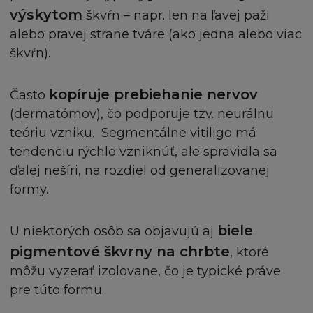
Stránky, včetně jejího Obsahu, je pouze na Vaše
výskytom
škvŕn – napr. len na ľavej paži
vlastní nebezpečí. V případě, že nebudete se
alebo pravej strane tváre (ako jedna alebo viac
Stránkou, Podmínkami, či Obsahem spokojeni,
škvŕn).
doporučujeme přerušit užívání Stránky.
V případě podvodu a osobní újmy nebo smrti do
kopíruje prebiehanie nervov
Často
míry, která vyústila z nedbalosti L´Oréal, nebude
(dermatómov), čo podporuje tzv. neurálnu
v žádném případě firma L´Oréal odpovídat ani
teóriu vzniku. Segmentálne vitiligo má
vám, ani třetí osobě za přímé, zvláštní, nepřímé,
tendenciu rýchlo vzniknúť, ale spravidla sa
náhodné nebo nešťastné poškození, škodu nebo
ďalej nešíri, na rozdiel od generalizovanej
ušlý zisku, nebo za jakoukoliv jinou ztrátu ať z
formy.
pohledu záruky, smlouvy, přestupku (včetně
nedbalosti) nebo jinak, přestože je firma L´Oréal
informována o této možnosti. Kogentní
biele
U niektorých osôb sa objavujú aj
ustanovení zákona o náhradě škody tím nejsou
pigmentové škvrny na chrbte
, ktoré
dotčena.
môžu vyzerať izolovane, čo je typické práve
pre túto formu.
MÍSTNÍ ZÁKONY A NAŘÍZENÍ