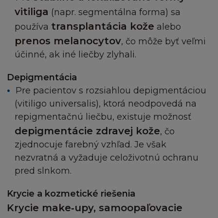
vitiliga
(napr. segmentálna forma) sa
transplantácia kože
používa
alebo
prenos melanocytov
, čo môže byť veľmi
účinné, ak iné liečby zlyhali.
Depigmentácia
Pre pacientov s rozsiahlou depigmentáciou
(vitiligo universalis), ktorá neodpovedá na
repigmentačnú liečbu, existuje možnosť
depigmentácie zdravej kože
, čo
zjednocuje farebný vzhľad. Je však
nezvratná a vyžaduje celoživotnú ochranu
pred slnkom.
Krycie a kozmetické riešenia
Krycie make‑upy, samoopaľovacie