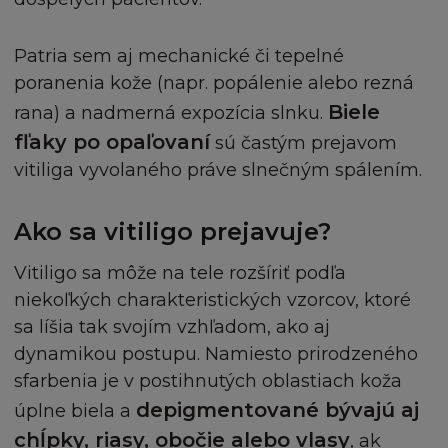
výlučnou ani vyplývající z Obsahu, do plné výše
povolené ve shodě s příslušným zákonem
obsahujícím (mimo jiné) vyloučení ze záruky
Patria sem aj mechanické či tepelné
vlastnického nároku, prodejnosti, uspokojivé
poranenia kože (napr. popálenie alebo rezná
kvality, vhodnosti pro daný účel a neporušení
Biele
rana) a nadmerná expozícia slnku.
vlastnického práva nebo práva třetí osoby. L
fľaky po opaľovaní
sú častým prejavom
´Oréal dále nepřijímá zodpovědnost nebo
vitiliga vyvolaného práve slnečným spálením.
závazek za funkce obsažené na Stránce a
nezaručuje, že stránka bude fungovat
nepřerušovaně nebo bezchybně, nebo že
Ako sa vitiligo prejavuje?
případné nedostatky budou opraveny. Vezměte,
prosím, na vědomí, že některé zákony nepovolují
Vitiligo sa môže na tele rozšíriť podľa
vyloučení ze záruky tak, že některé nebo
niekoľkých charakteristických vzorcov, ktoré
všechny výše zmíněné výjimky se na vás
sa líšia tak svojím vzhľadom, ako aj
nevztahují.
dynamikou postupu. Namiesto prirodzeného
sfarbenia je v postihnutých oblastiach koža
L´Oréal nezaručuje kompatibilnost s vaším
depigmentované bývajú aj
úplne biela a
počítačovým vybavením nebo nepřítomnost
chĺpky, riasy, obočie alebo vlasy
, ak
chyb, virů, červů nebo "Trojských koňů" na