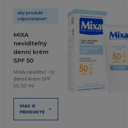
aký produkt
odporúčame?
MIXA
neviditeľný
denní krém
SPF 50
MIXA neviditel´ný
denní krém SPF
50, 50 ml
VIAC O
PRODUKTE