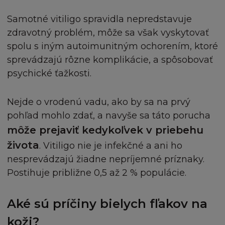
oprávněním od firmy L´Oréal. Jednotlivé články,
zprávy a další části, které vytvářejí stránku,
Samotné vitiligo spravidla nepredstavuje
Tehotenstvo a dieťa
mohou být chráněny autorskými právy.
zdravotný problém, môže sa však vyskytovať
Souhlasíte s dodržováním všech příslušných
spolu s iným autoimunitným ochorením, ktoré
autorských práv a všech souvisejících právních
sprevádzajú rôzne komplikácie, a spôsobovať
předpisů o autorských právech nebo s omezeními
psychické ťažkosti.
obsaženými na této Stránce.
Nejde o vrodenú vadu, ako by sa na prvý
Žádná obchodní značka ani obchodní název
pohľad mohlo zdať, a navyše sa táto porucha
firmy L´Oréal nesmí být použity bez předchozího
písemného souhlasu firmy L´Oréal a zároveň
môže prejaviť kedykoľvek v priebehu
berete na vědomí, že nemáte žádná vlastnická
života
. Vitiligo nie je infekčné a ani ho
práva k těmto značkám a obchodním názvům.
nesprevádzajú žiadne nepríjemné príznaky.
Postihuje približne 0,5 až 2 % populácie.
Souhlasíte, že budete písemně informovat firmu
L´Oréal, pokud zjistíte jakýkoliv nepovolený
Aké sú príčiny bielych fľakov na
přístup, nebo využívání Stránky jakkoukoliv
stranou nebo tvrzením, kterým Stránka nebo
koži?