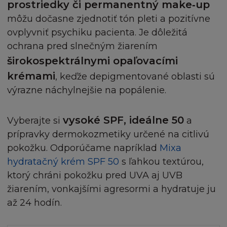
prostriedky či permanentný make‑up
môžu dočasne zjednotiť tón pleti a pozitívne
ovplyvniť psychiku pacienta. Je dôležitá
ochrana pred slnečným žiarením
širokospektrálnymi opaľovacími
krémami
, keďže depigmentované oblasti sú
výrazne náchylnejšie na popálenie.
vysoké SPF, ideálne 50
Vyberajte si
a
prípravky dermokozmetiky určené na citlivú
pokožku. Odporúčame napríklad
Mixa
hydratačný krém SPF 50
s ľahkou textúrou,
ktorý chráni pokožku pred UVA aj UVB
žiarením, vonkajšími agresormi a hydratuje ju
až 24 hodín.