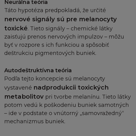
(i) učiníte ne více než jednu tištěnou kopii
Neurálna teória
takovéto informace a pokud již žádné další kopie
Táto hypotéza predpokladá, že určité
této tištěné verze nebudou provedeny
nervové signály sú pre melanocyty
(ii) využijete staženou nebo vytištěnou kopii
toxické
. Tieto signály – chemické látky
pouze k osobnímu a nekomerčnímu účelu, a
zaisťujú prenos nervových impulzov – môžu
(iii) zachováte u takto pořízené kopie všechna
prohlášení a informace o autorských právech, s
byť v rozpore s ich funkciou a spôsobiť
tím, že budete nadále vázán(a) těmito
deštrukciu pigmentových buniek.
Podmínkámi v této textaci a znění.
Autodeštruktívna teória
Dále není dovoleno nabízet k prodeji, nebo
Podľa tejto koncepcie sú melanocyty
prodávat nebo šířit Obsah nebo jeho část přes
nadprodukcii toxických
vystavené
jakékoliv informační kanály (včetně šíření
metabolitov
pri tvorbe melanínu. Tieto látky
televizním nebo rádiovým vysíláním, nebo
šířením přes počítačovou síť). Není dovoleno
potom vedú k poškodeniu buniek samotných
poskytovat jakoukoukoliv část Stránky pro jinou
– ide v podstate o vnútorný „samovražedný“
stránku, ať přes hypertextový odkaz nebo jinak.
mechanizmus buniek.
Stránka a informace v ní obsažené nesmí být
použity k vytvoření jakéhokoliv druhu databáze,