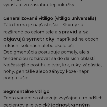
Stránce nebo serveru.
vyrastajú zo zasiahnutej pokožky.
L´Oréal nemá odpovědnost za škodu
Generalizované vitiligo (vitiligo universalis)
způsobenou těmito škodlivými jevy a kódy.
Táto forma je najčastejšia – škvrny sú
spravidla sa
rozšírené po celom tele a
L´Oréal nenese odpovědnost za Obsah
objavujú symetricky
, napríklad na oboch
poskytnutý třetími osobami. L´Oréal také není
rukách, kolenách alebo okolo očí.
odpovědný za spolehlivost nebo stálou
Depigmentácia postupuje pomaly, ale s
dostupnost telefonních linek a zařízení, které
tendenciou rozširovať sa do ďalších oblastí.
používáte při připojení ke Stránce.
Najčastejšie postihuje tvár, krk, ruky, zápästia,
nohy, genitálie alebo záhyby kože (napr.
Tyto podmínky neovlivňují vaše zákonná práva
podpazušie).
nebo vaše nároky jako spotřebitele.
Segmentálne vitiligo
OMEZENÍ ODPOVĚDNOSTI
Tento variant sa objavuje zvyčajne u mladších
Berete na vědomí a souhlasíte, že Vaše využití
jednostranným
pacientov a je typický