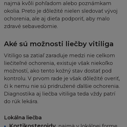
najmä kvôli pohľadom alebo poznámkam
okolia. Preto je dôležité nielen sledovať vývoj
ochorenia, ale aj dieťa podporiť, aby malo
zdravé sebavedomie.
Aké sú možnosti liečby vitiliga
Vitiligo sa zatiaľ zaraďuje medzi nie celkom
liečiteľné ochorenia, existuje však niekoľko
možností, ako tento kožný stav dostať pod
kontrolu. V prvom rade je však dôležité overiť,
či k nemu nie sú pridružené ďalšie ochorenia.
Diagnostika aj liečba vitiliga teda vždy patrí
do rúk lekára.
Lokálna liečba
Kortikosteroidy
, najmä v lokálnej forme,