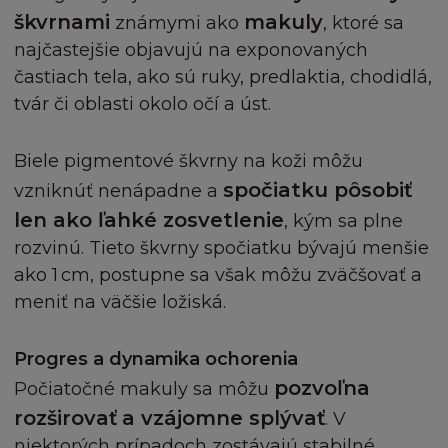
škvrnami
makuly
(v) jakoukoliv dezinterpretací nebo porušením
známymi ako
, ktoré sa
prohlášení nebo záruky níže uvedené.
najčastejšie objavujú na exponovaných
častiach tela, ako sú ruky, predlaktia, chodidlá,
Ustanovení v této části Podmínek o používání
tvár či oblasti okolo očí a úst.
Stránek zahrnuje také používání Stránky třetí
osobou, pokud taková třetí osoba disponuje
Biele pigmentové škvrny na koži môžu
přístupem na Stránky s využitím vašeho počítače.
spočiatku pôsobiť
vzniknúť nenápadne a
len ako ľahké zosvetlenie
, kým sa plne
Souhlasíte, že L'Oréal, jeho zaměstnancům,
rozvinú. Tieto škvrny spočiatku bývajú menšie
zástupcům a prostředníkům firmy L´Oréal
ako 1 cm, postupne sa však môžu zväčšovať a
uhradíte jakékoliv a všechny výdaje, odškodnění
meniť na väčšie ložiská.
a náklady (včetně příslušných soudních
poplatků) jim přisouzené nebo jinak přivozené v
souvislosti s nebo z nároků, žaloby, opatření nebo
Progres a dynamika ochorenia
kroků třetí osoby přisouditelným takovémuto
pozvoľna
Počiatočné makuly sa môžu
nároku třetí osobou.
rozširovať
a vzájomne splývať
. V
niektorých prípadoch zostávajú stabilné,