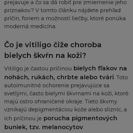
prejavuje a čo sa dá robiť pre zmiernenie jeho
Riešenie pre Vašu pleť
odkazují, L´Oréal také nepřijímá žádnou
príznakov? V tomto článku nájdete prehľad
zodpovědnost za jakkékoliv ztráty nebo škody
Hydratácia
príčin, foriem a možností liečby, ktoré ponúka
nebo pokuty či závazky plynoucích z případné
moderná medicína.
Nedokonalosti pleti
újmy, které mohou být způsobeny důsledkem
odkazu či připojení k jakémukoliv místu
Začervenanie pleti
souvisejícímu se Stránkami.
Čo je vitiligo čiže choroba
bielych škvŕn na koži?
Výživa suchej pokožky
DUŠEVNÍ VLASTNICTVÍ
Pokožka so sklonmi k atopii
bielych fľakov na
Vitiligo je častou príčinou
Stránka obsahující (mimo jiné) text, obsah,
nohách, rukách, chrbte alebo tvári
. Toto
software, video, hudbu, zvuk, grafiku, obrázky,
Regeneračná starostlivosť
autoimunitné ochorenie prejavujúce sa
ilustrace, umělecká díla, fotografie, jména, loga,
ochrané známky, značky a další materiál
svetlými, často bielymi škvrnami na koži, ktoré
Starostlivosť o pokožku
("Obsah") jsou chráněny autorskými právy,
majú ostro ohraničené okraje. Tieto škvrny
Psychológia
obchodní značkou a/nebo jinými vlastnickými
vznikajú depigmentáciou kože alebo slizníc, a
právy. Obsah zahrnuje jak obsah ve vlastnictví a
porucha pigmentových
ich príčinou je
Výživa
pod správou firmy L´Oréal tak zároveň obsah ve
buniek, tzv. melanocytov
.
vlastnictví a pod správou třetích osob s
Cvičenie