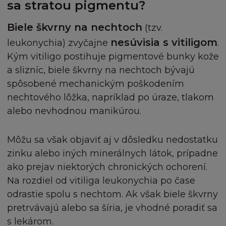
sa stratou pigmentu?
změnit obsah nebo technické údaje v jakémkoliv
měřítku a kdykoliv z vlastního popudu. Dále
Biele škvrny na nechtoch
(tzv.
souhlasíte, že takovéto změny mohou znamenat,
že se nebudete moci připojit na Stránku.
nesúvisia s vitiligom
leukonychia) zvyčajne
.
Kým vitiligo postihuje pigmentové bunky kože
VZDÁNÍ SE PRÁV
a slizníc, biele škvrny na nechtoch bývajú
spôsobené mechanickým poškodením
Žádné vzdání se práv vyplývajících z porušení
nechtového lôžka, napríklad po úraze, tlakom
povinnosti dané těmito Podmínkami společností
alebo nevhodnou manikúrou.
L'Oréal nepředstavuje vzdání se jakéhokoli jiného
porušení a žádného zanedbání výkonu nebo
dílčího úkonu firmou L'Oréal jakéhokoliv
Môžu sa však objaviť aj v dôsledku nedostatku
opravného prostředku představujícího vzdání se
zinku alebo iných minerálnych látok, prípadne
práva na následném výkonu tohoto nebo jiného
ako prejav niektorých chronických ochorení.
nároku.
Na rozdiel od vitiliga leukonychia po čase
odrastie spolu s nechtom. Ak však biele škvrny
ROZHODNÉ PRÁVO A JURISDIKCE
pretrvávajú alebo sa šíria, je vhodné poradiť sa
s lekárom.
Podmínky podléhají zákonům České republiky a