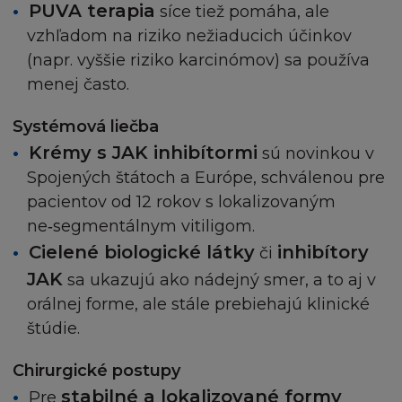
PUVA terapia
síce tiež pomáha, ale
vzhľadom na riziko nežiaducich účinkov
(napr. vyššie riziko karcinómov) sa používa
menej často.
Systémová liečba
Krémy s JAK inhibítormi
sú novinkou v
Spojených štátoch a Európe, schválenou pre
pacientov od 12 rokov s lokalizovaným
ne‑segmentálnym vitiligom.
Cielené biologické látky
inhibítory
či
JAK
sa ukazujú ako nádejný smer, a to aj v
orálnej forme, ale stále prebiehajú klinické
štúdie.
Chirurgické postupy
stabilné a lokalizované formy
Pre