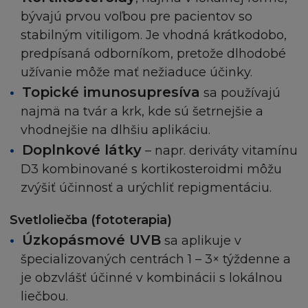
bývajú prvou voľbou pre pacientov so
stabilným vitiligom. Je vhodná krátkodobo,
predpísaná odborníkom, pretože dlhodobé
užívanie môže mať nežiaduce účinky.
Topické imunosupresíva
sa používajú
najmä na tvár a krk, kde sú šetrnejšie a
vhodnejšie na dlhšiu aplikáciu.
Doplnkové látky
– napr. deriváty vitamínu
D3 kombinované s kortikosteroidmi môžu
zvýšiť účinnosť a urýchliť repigmentáciu.
Svetloliečba (fototerapia)
Úzkopásmové UVB
sa aplikuje v
špecializovaných centrách 1 – 3× týždenne a
je obzvlášť účinné v kombinácii s lokálnou
liečbou.