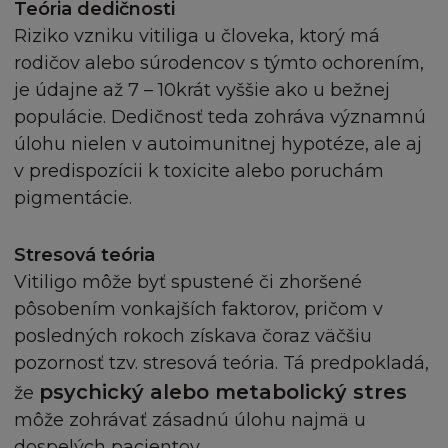
Teória dedičnosti
a stejně tak nesmí být Stránka ukládána (ani celá,
Riziko vzniku vitiliga u človeka, ktorý má
ani její část) do vámi či třetími osobami
rodičov alebo súrodencov s týmto ochorením,
zpřístupněných databází nebo k šíření
databázových stránek obsahujících celou nebo
je údajne až 7 – 10krát vyššie ako u bežnej
jen část Stránky.
populácie. Dedičnosť teda zohráva významnú
úlohu nielen v autoimunitnej hypotéze, ale aj
SVOLENÍ
v predispozícii k toxicite alebo poruchám
pigmentácie.
Pokud budete chtít získat informace od firmy L
´Oréal ohledně svolení používat jakýkoliv Obsah,
Stresová teória
nebo pokud budete chtít připojit vaši stránku k
Vitiligo môže byť spustené či zhoršené
oficiální Stránce L´Oréal, zašlete váš dotaz na
info@loreal.sk
pôsobením vonkajších faktorov, pričom v
posledných rokoch získava čoraz väčšiu
NEZARUČUJEME
pozornosť tzv. stresová teória. Tá predpokladá,
psychický alebo metabolický stres
že
Stránka a Obsah jsou poskytovány "jak jsou" a
môže zohrávať zásadnú úlohu najmä u
nezahrnují žádnou záruku jakéhokoliv druhu, ani
dospelých pacientov.