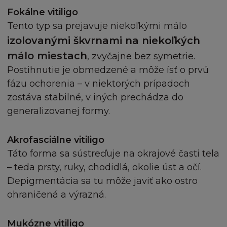
Stránka není určena osobě, pokud jí z jakéhokoliv
Fokálne vitiligo
důvodu není dovoleno publikování nebo
Tento typ sa prejavuje niekoľkými málo
zpřístupnění Stránky. Ti, kterým je z tohoto titulu
izolovanými škvrnami na niekoľkých
přístup zakázán, se na stránku nesmí připojit.
málo miestach
, zvyčajne bez symetrie.
Postihnutie je obmedzené a môže ísť o prvú
Firma L´Oréal netvrdí, že jak Stránka tak Obsah
fázu ochorenia – v niektorých prípadoch
jsou vhodné k používání nebo jsou povoleny
zostáva stabilné, v iných prechádza do
místními zákony příslušné jurisdikce. Ti, kteří se
generalizovanej formy.
připojí na stránku tak činí z vlastního popudu a
nesou vlastní odpovědnost za dodržování
místních zákonů a předpisů, v případě pochyb
Akrofasciálne vitiligo
vyhledejte odbornou právnickou radu.
Táto forma sa sústreďuje na okrajové časti tela
– teda prsty, ruky, chodidlá, okolie úst a očí.
ODŠKODNĚNÍ
Depigmentácia sa tu môže javiť ako ostro
ohraničená a výrazná.
Souhlasíte s odškodněním a ochranou každého L
´Oréalu, jeho zaměstnanců, zástupců, agentů od
jakýchkoliv požadavků, kroků, nároků a dalších
Mukózne vitiligo