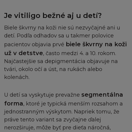
strany podléhají jen a pouze soudní moci českých
soudů.
Je vitiligo bežné aj u detí?
Biele škvrny na koži nie sú nezvyčajné ani u
detí. Podľa odhadov sa u takmer polovice
biele škvrny na koži
pacientov objavia prvé
už v detstve
, často medzi 4. a 10. rokom.
Najčastejšie sa depigmentácia objavuje na
tvári, okolo očí a úst, na rukách alebo
kolenách.
segmentálna
U detí sa vyskytuje prevažne
forma
, ktoré je typická menším rozsahom a
jednostranným výskytom. Napriek tomu, že
práve tento variant sa zvyčajne ďalej
nerozširuje, môže byť pre dieťa náročná,